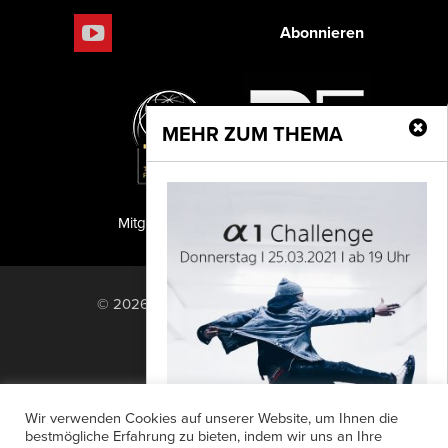
Abonnieren
MEHR ZUM THEMA
Mitglied der TIPA
PF Publishing GmbH
© 2026 PF Publishing GmbH. All rights
reserved.
Nach oben
Mediadaten
Impressum
RSS Feed
Wir verwenden Cookies auf unserer Website, um Ihnen die
Anzeigensuche
Shop
Zahlungsarten
bestmögliche Erfahrung zu bieten, indem wir uns an Ihre