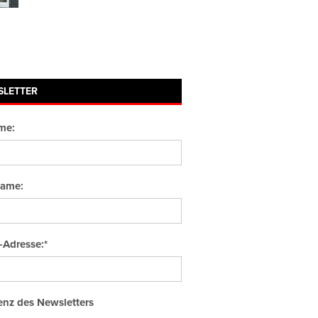
SLETTER
me:
ame:
-Adresse:*
nz des Newsletters