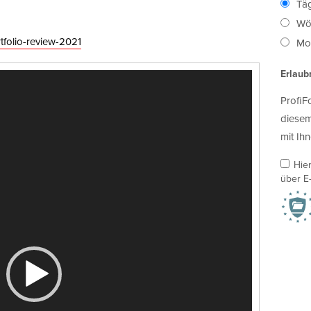
Täg
Wö
tfolio-review-2021
Mon
Erlaub
ProfiF
diesem
mit Ihn
Hie
über E-