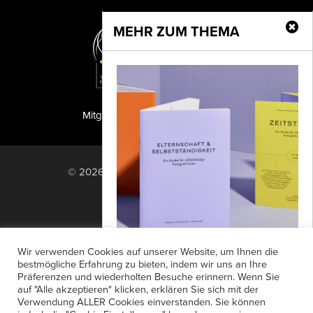
MEHR ZUM THEMA
Mitglied der TIPA
PF Publishing GmbH
© 2026 PF Publishing GmbH. All rights
reserved.
Nach oben
Mediadaten
Impressum
RSS Feed
Wir verwenden Cookies auf unserer Website, um Ihnen die
Anzeigensuche
Shop
Zahlungsarten
bestmögliche Erfahrung zu bieten, indem wir uns an Ihre
Guide für selbstständige
Präferenzen und wiederholten Besuche erinnern. Wenn Sie
Widerrufsbelehrung
Datenschutz
Fotografinnen und Fotografen
auf "Alle akzeptieren" klicken, erklären Sie sich mit der
AGB
Newsletter-Anmeldung
Verwendung ALLER Cookies einverstanden. Sie können
Gerade für sie ist die Familiengründung