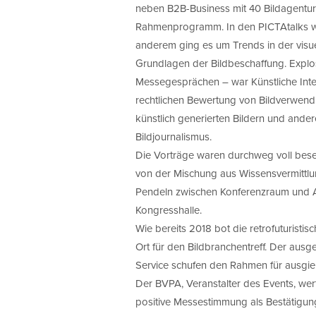
neben B2B-Business mit 40 Bildagentur
Rahmenprogramm. In den PICTAtalks wu
anderem ging es um Trends in der visue
Grundlagen der Bildbeschaffung. Expl
Messegesprächen – war Künstliche Intel
rechtlichen Bewertung von Bildverwen
künstlich generierten Bildern und ander
Bildjournalismus.
Die Vorträge waren durchweg voll bese
von der Mischung aus Wissensvermittlu
Pendeln zwischen Konferenzraum und Au
Kongresshalle.
Wie bereits 2018 bot die retrofuturist
Ort für den Bildbranchentreff. Der aus
Service schufen den Rahmen für ausgi
Der BVPA, Veranstalter des Events, wer
positive Messestimmung als Bestätigu