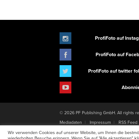
ProfiFoto auf Insta
ProfiFoto auf Face
ProfiFoto auf twitter f
Abonni
© 2026 PF Publishing GmbH. All rights r
Mediadaten
Impressum
RSS Feed
Newsletter-Anmeldung
Verträge hier
Wir verwenden Cookies auf unserer Website, um Ihnen die bestmög
wiederholten Besuche erinnern. Wenn Sie auf "Alle akzeptieren" k