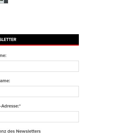
SLETTER
me:
ame:
-Adresse:*
nz des Newsletters