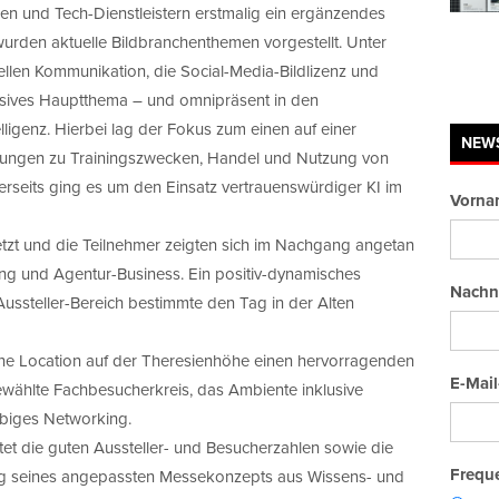
en und Tech-Dienstleistern erstmalig ein ergänzendes
rden aktuelle Bildbranchenthemen vorgestellt. Unter
llen Kommunikation, die Social-Media-Bildlizenz und
osives Hauptthema – und omnipräsent in den
ligenz. Hierbei lag der Fokus zum einen auf einer
NEW
dungen zu Trainingszwecken, Handel und Nutzung von
erseits ging es um den Einsatz vertrauenswürdiger KI im
Vorna
tzt und die Teilnehmer zeigten sich im Nachgang angetan
ng und Agentur-Business. Ein positiv-dynamisches
Nachn
ssteller-Bereich bestimmte den Tag in der Alten
ische Location auf der Theresienhöhe einen hervorragenden
E-Mail
gewählte Fachbesucherkreis, das Ambiente inklusive
ebiges Networking.
tet die guten Aussteller- und Besucherzahlen sowie die
Freque
ng seines angepassten Messekonzepts aus Wissens- und