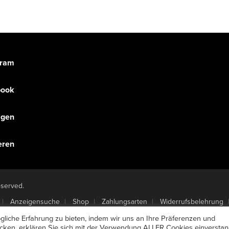
gram
book
olgen
eren
eserved.
Anzeigensuche
Shop
Zahlungsarten
Widerrufsbelehrung
 kündigen
Mein Account
Passwort vergessen
liche Erfahrung zu bieten, indem wir uns an Ihre Präferenzen und
licken, erklären Sie sich mit der Verwendung ALLER Cookies einverstan