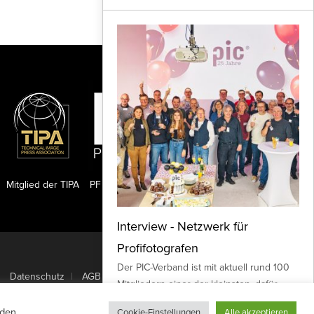
Mitglied der TIPA
PF Publishing GmbH
Interview - Netzwerk für
Profifotografen
Nach oben
Der PIC-Verband ist mit aktuell rund 100
Datenschutz
AGB
Mitgliedern einer der kleinsten, dafür
aber ein ausgesprochen aktiver
den.
Cookie-Einstellungen
Alle akzeptieren