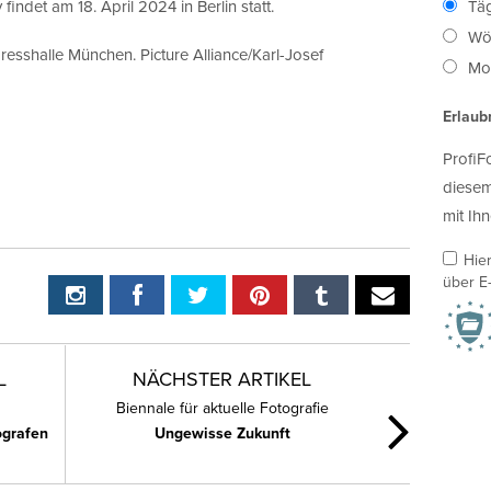
indet am 18. April 2024 in Berlin statt.
Täg
Wö
esshalle München. Picture Alliance/Karl-Josef
Mon
Erlaub
ProfiF
diesem
mit Ihn
Hie
über E-
L
NÄCHSTER ARTIKEL
Biennale für aktuelle Fotografie
ografen
Ungewisse Zukunft