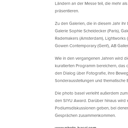
Ländern an der Messe teil, die mehr al
präsentieren.
Zu den Galerien, die in diesem Jahr ih
Galerie Sophie Scheidecker (Paris), Gale
Rademakers (Amsterdam), Lightworks (Sy
Gowen Contemporary (Genf), AB Gallery 
Wie in den vergangenen Jahren wird die
kuratierten Programm bereichern, das d
den Dialog über Fotografie, ihre Bewe
Sonderausstellungen und thematische
Die photo basel verleiht außerdem zum
den SIYU Award. Darüber hinaus wird 
Podiumsdiskussionen geben, bei denen 
Gesprächen zusammenkommen.
www.photo-basel.com