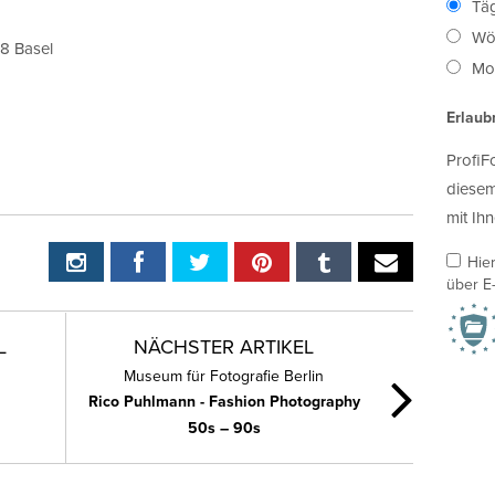
Täg
Wö
58 Basel
Mon
Erlaub
ProfiF
diesem
mit Ihn
Hie
über E-
L
NÄCHSTER ARTIKEL
Museum für Fotografie Berlin
Rico Puhlmann - Fashion Photography
50s – 90s