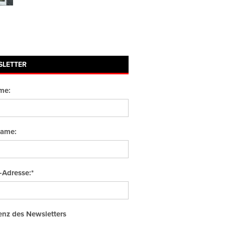
SLETTER
me:
ame:
-Adresse:*
nz des Newsletters