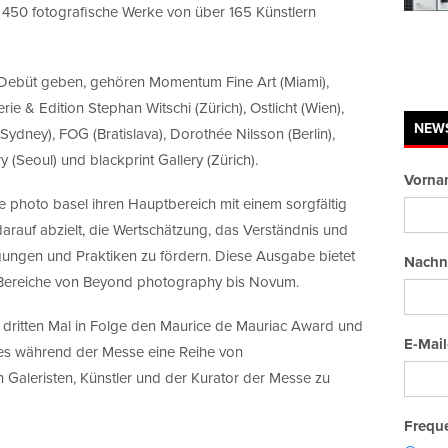
s 450 fotografische Werke von über 165 Künstlern
r Debüt geben, gehören Momentum Fine Art (Miami),
rie & Edition Stephan Witschi (Zürich), Ostlicht (Wien),
NEW
dney), FOG (Bratislava), Dorothée Nilsson (Berlin),
(Seoul) und blackprint Gallery (Zürich).
Vorna
 photo basel ihren Hauptbereich mit einem sorgfältig
arauf abzielt, die Wertschätzung, das Verständnis und
gungen und Praktiken zu fördern. Diese Ausgabe bietet
Nachn
 Bereiche von Beyond photography bis Novum.
 dritten Mal in Folge den Maurice de Mauriac Award und
E-Mail
es während der Messe eine Reihe von
Galeristen, Künstler und der Kurator der Messe zu
Freque