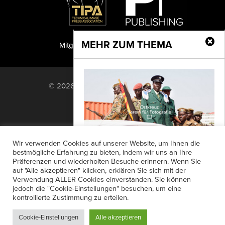
MEHR ZUM THEMA
Mitglied der TIPA
PF Publishing GmbH
© 2026 PF Publishing GmbH. All rights
reserved.
Nach oben
Mediadaten
Impressum
RSS Feed
Wir verwenden Cookies auf unserer Website, um Ihnen die
Anzeigensuche
Shop
Zahlungsarten
bestmögliche Erfahrung zu bieten, indem wir uns an Ihre
Präferenzen und wiederholten Besuche erinnern. Wenn Sie
Widerrufsbelehrung
Datenschutz
Verein für Fotografie e.V.
auf "Alle akzeptieren" klicken, erklären Sie sich mit der
AGB
Newsletter-Anmeldung
Verwendung ALLER Cookies einverstanden. Sie können
Die Fotografen der Agentur Ostkreuz
jedoch die "Cookie-Einstellungen" besuchen, um eine
Verträge hier kündigen
Mein Account
haben kürzlich einen Verein gegründet,
kontrollierte Zustimmung zu erteilen.
Passwort vergessen
der die Ausstellungs- und
Cookie-Einstellungen
Alle akzeptieren
Publikationsprojekte...