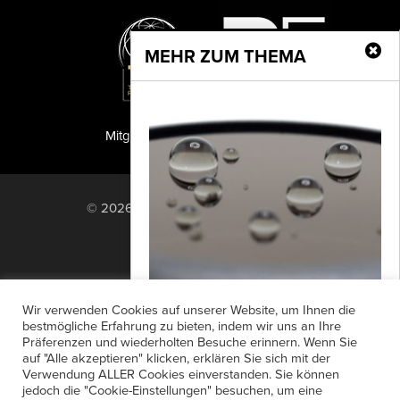
MEHR ZUM THEMA
Mitglied der TIPA
PF Publishing GmbH
© 2026 PF Publishing GmbH. All rights
reserved.
Nach oben
Mediadaten
Impressum
RSS Feed
Wir verwenden Cookies auf unserer Website, um Ihnen die
Anzeigensuche
Shop
Zahlungsarten
bestmögliche Erfahrung zu bieten, indem wir uns an Ihre
Präferenzen und wiederholten Besuche erinnern. Wenn Sie
Widerrufsbelehrung
Datenschutz
Kenko Drohnenfilter
auf "Alle akzeptieren" klicken, erklären Sie sich mit der
AGB
Newsletter-Anmeldung
Verwendung ALLER Cookies einverstanden. Sie können
Mit den neuen Kenko Drohnenfiltern
jedoch die "Cookie-Einstellungen" besuchen, um eine
Verträge hier kündigen
Mein Account