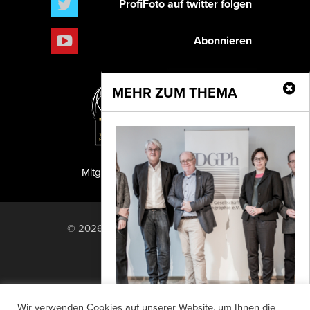
ProfiFoto auf twitter folgen
Abonnieren
MEHR ZUM THEMA
Mitglied der TIPA
PF Publishing GmbH
© 2026 PF Publishing GmbH. All rights
reserved.
Nach oben
Mediadaten
Impressum
RSS Feed
Wir verwenden Cookies auf unserer Website, um Ihnen die