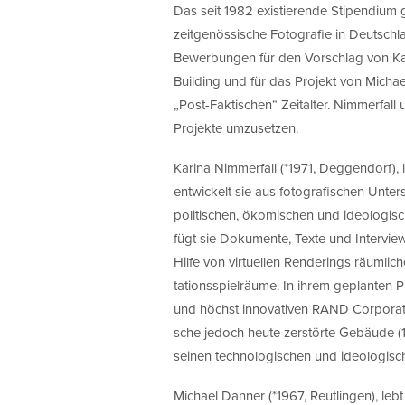
Das seit 1982 existierende Stipendium
zeitgenössische Fotografie in Deutschla
Bewerbungen für den Vorschlag von Kari
Building und für das Projekt von Michae
„Post-Faktischen“ Zeitalter. Nimmerfall
Projekte umzusetzen.
Karina Nimmerfall (*1971, Deggendorf), le
entwickelt sie aus fotografischen Unte
politischen, ökomischen und ideologisc
fügt sie Dokumente, Texte und Intervi
Hilfe von virtuellen Renderings räumlic
tationsspielräume. In ihrem geplanten P
und höchst innovativen RAND Corporatio
sche jedoch heute zerstörte Gebäude (1
seinen technologischen und ideologisc
Michael Danner (*1967, Reutlingen), lebt 