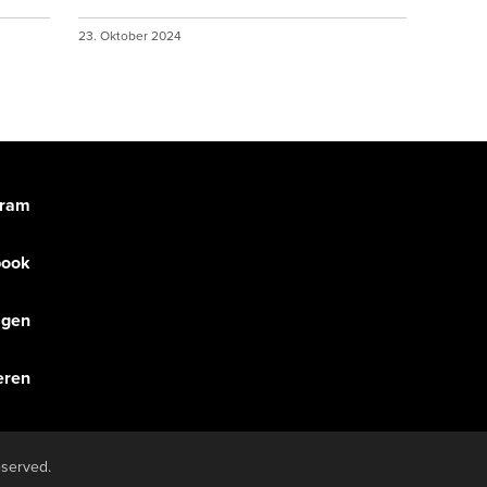
23. Oktober 2024
gram
book
olgen
eren
eserved.