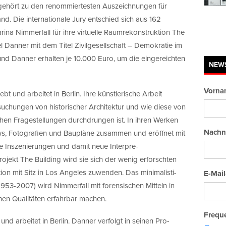
 gehört zu den renommiertesten Auszeichnungen für
nd. Die internationale Jury entschied sich aus 162
na Nimmerfall für ihre virtuelle Raumrekonstruktion The
l Danner mit dem Titel Zivilgesellschaft – Demokratie im
 und Danner erhalten je 10.000 Euro, um die eingereichten
NEW
Vorna
bt und arbeitet in Berlin. Ihre künstlerische Arbeit
rsuchungen von historischer Architektur und wie diese von
hen Fragestellungen durchdrungen ist. In ihren Werken
Nachn
ews, Fotografien und Baupläne zusammen und eröffnet mit
he Inszenierungen und damit neue Interpre-
rojekt The Building wird sie sich der wenig erforschten
n mit Sitz in Los Angeles zuwenden. Das minimalisti-
E-Mail
953-2007) wird Nimmerfall mit forensischen Mitteln in
hen Qualitäten erfahrbar machen.
Freque
und arbeitet in Berlin. Danner verfolgt in seinen Pro-