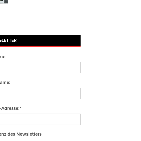
SLETTER
me:
ame:
-Adresse:*
nz des Newsletters