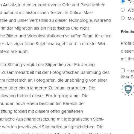
Täg
en Ansatz, in dem er kontroverse Orte und Geschichte/n
Wö
ldmaterial mit historischen Texten. In Critical Mass
Mon
trie und unser Verhältnis zu dieser Technologie, während
ff der Migration als ein historisches und nicht
Erlaub
ne Bilder und Videoinstallationen schaffen Raum für einen
ProfiF
er das eigentliche Sujet hinausgeht und in direkter Wei-
diesem
hters anknüpft.
mit Ihn
ch-Stiftung vergibt die Stipendien zur Förderung
Hie
 in Zusammenarbeit mit der Fotografischen Sammlung des
über E-
richtet sich an Fotografen, die unabhängig von einer
aben über einen längeren Zeitraum erarbeiten. Die
lkwang betreut dieses Förderprogramm. Die
ebunden noch einem bestimmten Bereich der
tiftung fördert mit diesem offen gehaltenen
rische Auseinandersetzung mit fotografischen Sicht-
e werden jeweils zwei Stipendien ausgeschrieben. Die