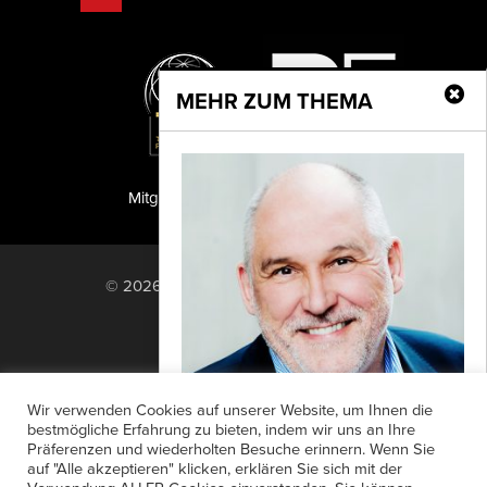
MEHR ZUM THEMA
Mitglied der TIPA
PF Publishing GmbH
© 2026 PF Publishing GmbH. All rights
reserved.
Nach oben
Mediadaten
Impressum
RSS Feed
Wir verwenden Cookies auf unserer Website, um Ihnen die
Anzeigensuche
Shop
Zahlungsarten
bestmögliche Erfahrung zu bieten, indem wir uns an Ihre
Präferenzen und wiederholten Besuche erinnern. Wenn Sie
Widerrufsbelehrung
Datenschutz
Neuer Vorstand
auf "Alle akzeptieren" klicken, erklären Sie sich mit der
AGB
Newsletter-Anmeldung