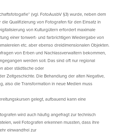
haftsfotogafie“ (vgl. FotoAusbV §3) wurde, neben dem
ür die Qualifizierung von Fotografen für den Einsatz in
gitalisierung von Kulturgütern erfordert maximale
tung einer tonwert- und farbrichtigen Wiedergabe von
alereien etc. aber ebenso dreidimensionalen Objekten.
 Anfragen von Erben und Nachlassverwaltern bekommen,
mgegangen werden soll. Das sind oft nur regional
n aber städtische oder
der Zeitgeschichte. Die Behandlung der alten Negative,
ung, also die Transformation in neue Medien muss
reitungskursen gelegt, aufbauend kann eine
ografen wird auch häufig angefragt zur technisch
ateien, weil Fotografen erkennen mussten, dass ihre
ehr einwandfrei zur