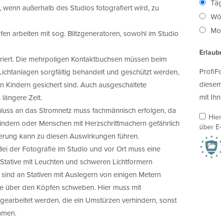
Täg
 wenn außerhalb des Studios fotografiert wird, zu
Wö
Mon
n arbeiten mit sog. Blitzgeneratoren, sowohl im Studio
Erlaub
riert. Die mehrpoligen Kontaktbuchsen müssen beim
ProfiF
htanlagen sorgfältig behandelt und geschützt werden,
diesem
n Kindern gesichert sind. Auch ausgeschaltete
mit Ihn
längere Zeit.
hluss an das Stromnetz muss fachmännisch erfolgen, da
Hie
Kindern oder Menschen mit Herzschrittmachern gefährlich
über E-
erung kann zu diesen Auswirkungen führen.
ei der Fotografie im Studio und vor Ort muss eine
r Stative mit Leuchten und schweren Lichtformern
ind an Stativen mit Auslegern von einigen Metern
die über den Köpfen schweben. Hier muss mit
earbeitet werden, die ein Umstürzen verhindern, sonst
mmen.