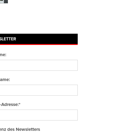
SLETTER
me:
ame:
-Adresse:*
nz des Newsletters