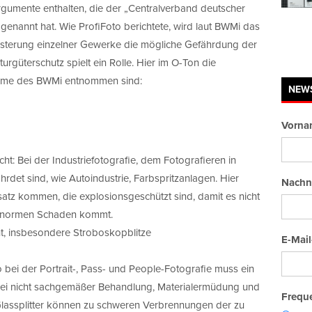
gumente enthalten, die der „Centralverband deutscher
genannt hat. Wie ProfiFoto berichtete, wird laut BWMi das
eisterung einzelner Gewerke die mögliche Gefährdung der
urgüterschutz spielt ein Rolle. Hier im O-Ton die
ahme des BWMi entnommen sind:
NEW
Vorna
cht: Bei der Industriefotografie, dem Fotografieren in
rdet sind, wie Autoindustrie, Farbspritzanlagen. Hier
Nachn
z kommen, die explosionsgeschützt sind, damit es nicht
 enormen Schaden kommt.
icht, insbesondere Stroboskopblitze
E-Mail
o bei der Portrait-, Pass- und People-Fotografie muss ein
 bei nicht sachgemäßer Behandlung, Materialermüdung und
Freque
 Glassplitter können zu schweren Verbrennungen der zu