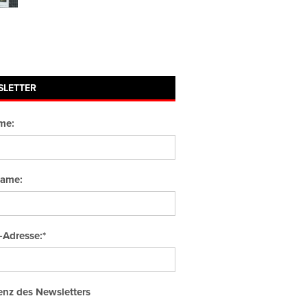
SLETTER
me:
ame:
-Adresse:*
nz des Newsletters