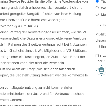
aring Service Provider für die öffentliche Wiedergabe von
Täg
 nun grundsätzlich urheberrechtlich verantwortlich und
Wö
nkret geregelter Sorgfaltspflichten von ihrer Haftung
Mon
immte Lizenzen für die öffentliche Wiedergabe
Erlaub
 erwerben (§ 4 UrhDaG-E).
einen Vertrag der Verwertungsgesellschaften, wie die VG
ProfiF
 wissenschaftliche Digitalisierungsprojekte, (eine Analogie
diesem
nst) im Rahmen des Zweitverwertungsrecht bei Nutzungen
mit Ihn
rhG scheint sinnvoll. Wie Mitglieder der VG BildKunst
Hie
rdings eher ein Taschengeld, ein Zubrot. Von Erhalt der
über E-
eber*innen kann hier nicht die Rede sein.
 ist vor allem die Frage, wie sich denn tatsächlich
opie“, die Bagatellnutzung definiert, wer die kommerzielle
ition von „Bagatellnutzung zu nicht kommerziellen
desministeriums der Justiz und für Verbraucherschutz:
erated Content“.
Nutzung verfolgt und die Honorare/Lizenzen für diese