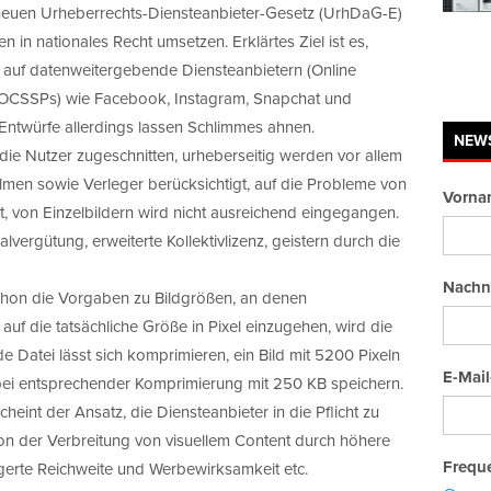
 neuen Urheberrechts-Diensteanbieter-Gesetz (UrhDaG-E)
 in nationales Recht umsetzen. Erklärtes Ziel ist es,
 auf datenweitergebende Diensteanbietern (Online
z OCSSPs) wie Facebook, Instagram, Snapchat und
ntwürfe allerdings lassen Schlimmes ahnen.
NEW
 die Nutzer zugeschnitten, urheberseitig werden vor allem
men sowie Verleger berücksichtigt, auf die Probleme von
Vorna
t, von Einzelbildern wird nicht ausreichend eingegangen.
lvergütung, erweiterte Kollektivlizenz, geistern durch die
Nachn
schon die Vorgaben zu Bildgrößen, an denen
auf die tatsächliche Größe in Pixel einzugehen, wird die
Datei lässt sich komprimieren, ein Bild mit 5200 Pixeln
E-Mail
 bei entsprechender Komprimierung mit 250 KB speichern.
cheint der Ansatz, die Diensteanbieter in die Pflicht zu
von der Verbreitung von visuellem Content durch höhere
Freque
igerte Reichweite und Werbewirksamkeit etc.