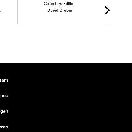
Collectors Edition
t
David Drebin
gram
book
olgen
eren