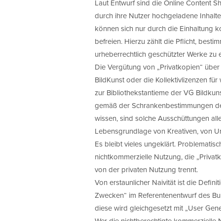
Laut Entwurf sind die Online Content Sh
durch ihre Nutzer hochgeladene Inhalte
können sich nur durch die Einhaltung ko
befreien. Hierzu zählt die Pflicht, best
urheberrechtlich geschützter Werke zu
Die Vergütung von „Privatkopien“ über 
BildKunst oder die Kollektivlizenzen für
zur Bibliothekstantieme der VG Bildku
gemäß der Schrankenbestimmungen des U
wissen, sind solche Ausschüttungen alle
Lebensgrundlage von Kreativen, von Urh
Es bleibt vieles ungeklärt. Problematisch
nichtkommerzielle Nutzung, die „Privatk
von der privaten Nutzung trennt.
Von erstaunlicher Naivität ist die Defin
Zwecken“ im Referentenentwurf des Bun
diese wird gleichgesetzt mit „User Gen
Wer die nichtberechtigte kommerzielle 