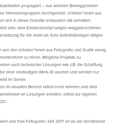
etzaktivisten propagiert – aus welchen Beweggründen
iese Interessengruppen durchgesetzt. Urheber*innen aus
 sich in dieser Debatte erstaunlich still verhalten.
ldet sein, dem Existenzkampf wegen weggebrochenen
rstützung für die meist als Solo-Selbstständigen tätigen
or von den Urheber*innen aus Fotografie und Grafik wenig
echtsreform zu hören. Mögliche Projekte zu
enden auch technischer Lösungen wie z.B. die Schaffung
abe einer eindeutigen Werk-ID wurden und werden nur
meist im Sande.
nnen im visuellen Bereich selbst ernst nehmen und über
gemeinsam an Lösungen arbeiten, selbst zur eigenen
2021…
erin und freie Fotografin. Seit 2017 ist sie die Vorsitzende