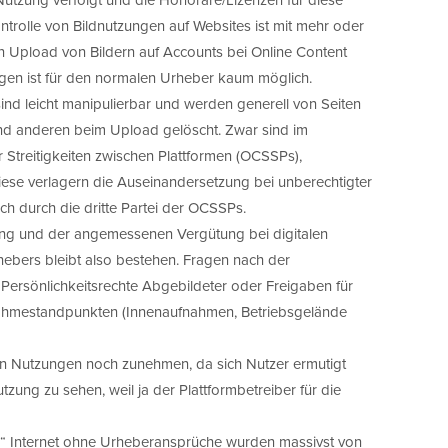
ontrolle von Bildnutzungen auf Websites ist mit mehr oder
Upload von Bildern auf Accounts bei Online Content
lgen ist für den normalen Urheber kaum möglich.
ind leicht manipulierbar und werden generell von Seiten
nd anderen beim Upload gelöscht. Zwar sind im
Streitigkeiten zwischen Plattformen (OCSSPs),
iese verlagern die Auseinandersetzung bei unberechtigter
h durch die dritte Partei der OCSSPs.
ng und der angemessenen Vergütung bei digitalen
ers bleibt also bestehen. Fragen nach der
B. Persönlichkeitsrechte Abgebildeter oder Freigaben für
fnahmestandpunkten (Innenaufnahmen, Betriebsgelände
ten Nutzungen noch zunehmen, da sich Nutzer ermutigt
tzung zu sehen, weil ja der Plattformbetreiber für die
en“ Internet ohne Urheberansprüche wurden massivst von