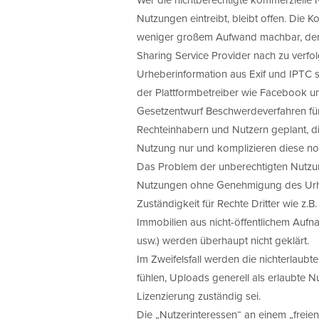
Nutzungen eintreibt, bleibt offen. Die K
weniger großem Aufwand machbar, den 
Sharing Service Provider nach zu verfo
Urheberinformation aus Exif und IPTC s
der Plattformbetreiber wie Facebook u
Gesetzentwurf Beschwerdeverfahren für 
Rechteinhabern und Nutzern geplant, d
Nutzung nur und komplizieren diese noc
Das Problem der unberechtigten Nutzu
Nutzungen ohne Genehmigung des Urheb
Zuständigkeit für Rechte Dritter wie z.
Immobilien aus nicht-öffentlichem Au
usw.) werden überhaupt nicht geklärt.
Im Zweifelsfall werden die nichterlaub
fühlen, Uploads generell als erlaubte Nu
Lizenzierung zuständig sei.
Die „Nutzerinteressen“ an einem „frei