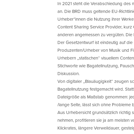
In 2021 steht die Verabschiedung des
an. Die BRD muss geltende EU-Richtlinien
Urheber*innen die Nutzung ihrer Werke
Content Sharing Service Provider, kur
anderen angemessen zu vergüten. Die E
Der Gesetzentwurf ist eindeutig auf die
Produzenten/Urheber von Musik und Fil
Urhebern „statischen“ visuellem Conten
Stichworte wie Bagatellnutzung, Pauscha
Diskussion.
Von digitaler „Blauäugigkeit“ zeugen 
Bagatellnutzung festgemacht wird. Statt 
Dateigröße als Maßstab genommen: jede 
/lange Seite, lässt sich ohne Probleme
Aus Urhebersicht grundsätzlich richtig s
nehmen, profitieren sie ja am meisten 
Klickrates, längere Verweildauer, geste