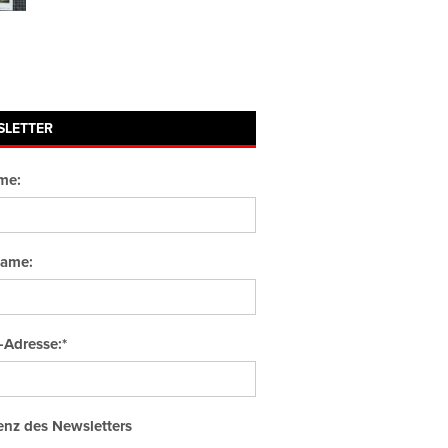
SLETTER
me:
ame:
-Adresse:*
nz des Newsletters