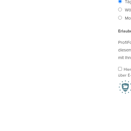
Täg
Wö
Mon
Erlaub
ProfiF
diesem
mit Ihn
Hie
über E-