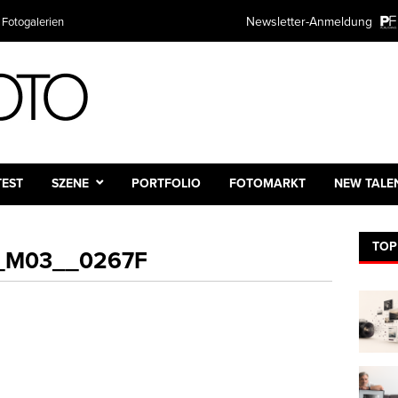
Newsletter-Anmeldung
 Fotogalerien
TEST
SZENE
PORTFOLIO
FOTOMARKT
NEW TALE
TOP
W_M03__0267F