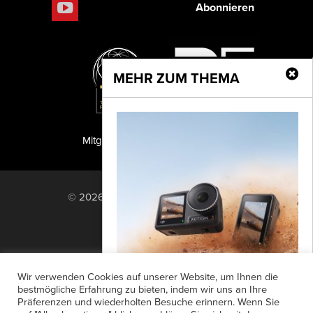
Abonnieren
MEHR ZUM THEMA
Mitglied der TIPA
PF Publishing GmbH
© 2026 PF Publishing GmbH. All rights
reserved.
Nach oben
Mediadaten
Impressum
RSS Feed
Wir verwenden Cookies auf unserer Website, um Ihnen die
Anzeigensuche
Shop
Zahlungsarten
bestmögliche Erfahrung zu bieten, indem wir uns an Ihre
Präferenzen und wiederholten Besuche erinnern. Wenn Sie
Widerrufsbelehrung
Datenschutz