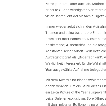
Korrespondent, aber auch als Artdirect
er heute zu den wichtigsten Vertretern 
vielen Jahren lebt der vielfach ausge
Immer wieder zeigt sich in den Aufnahm
Themen und seine besondere Empathie f
prominent oder namenlos. Dieser human
bestimmend; Authentizität und die foto
Konstanten seiner Arbeit. Gern bezeich
Auftragsfotograf, als „Bilderfabrikant“. A
Wirklichkeit interessiert, für die Wahrha
Year ausgewählte Aufnahme belegt dies
Mit dem Award sind bisher zwölf renom
geehrt worden. Um ein Stück dieses Erfo
ein Leica Picture of the Year ausgewählt
Leica Galerien exklusiv an. So eröffnet
mit den limitierten Editionen eine einz