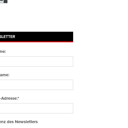
SLETTER
me:
ame:
-Adresse:*
nz des Newsletters