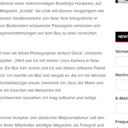
ährend eines mehrmonatigen Roadtrips Hoepkers, auf
Magazins „Kristall“ die USA mit ebenso neugierigem wie
osenden Straßenverkehr von New York fotografierte er
 den Busfenstern schauender Passagiere verbinden sich
Magenverstimmungen auf dem Bus zu einer ironischen
NEW
Vorna
 man als Street Photographer einfach Glück“, erinnerte
später: „1963 war ich mit meiner Leica Kamera in New
s. Ein Bus fuhr vorbei und ich sah dieses seltsame Plakat
Nachn
mol. Ich machte ein Bild und vergaß es. Als ich mir Wochen
Kontaktabzüge ansah, bemerkte ich, dass der Mann und
us ein bisschen wie Menschen mit
schwerden aussahen. Ich mag seltsame und lustige
E-Mail
orene Hoepker den deutschen Bildjournalismus seit den
Freque
 fester Mitarbeiter wichtiger Magazine, als Fotograf und