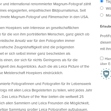
Täg
or und international renommierter Magnum-Fotograf zählt
Wö
eines engagierten, empathischen Bildjournalismus. Seit
Mon
zeichnete Magnum-Fotograf und Filmemacher in den USA.
Erlaub
en Hoepkers sein Interesse an gesellschaftlichen
ür die von ihm porträtierten Menschen, ganz gleich ob
ProfiF
istische Ansatz war für den Fotografen immer
diesem
grafische Zeugnishaftigkeit sind die prägenden
mit Ihn
net er sich selbst immer ganz bescheiden als
Hie
ls einen, der sich für nichts Geringeres als für die
über E-
ftigkeit des Augenblicks. Auch die als Leica Picture of the
e Meisterschaft Hoepkers eindrücklich.
mierte Fotografinnen und Fotografen für ihr Lebenswerk
lgs mit allen Leica Begeisterten zu teilen, wird jedes Jahr
. Das Leica Picture of the Year bieten die weltweit 25
 sich allen Sammlern und Leica Freunden die Möglichkeit,
igartige Sammlung großer Leica Fotografien aufzubauen.