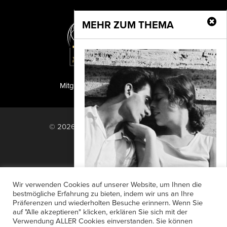
MEHR ZUM THEMA
Mitglied der TIPA
PF Publishing GmbH
© 2026 PF Publishing GmbH. All rights
reserved.
Nach oben
Mediadaten
Impressum
RSS Feed
Wir verwenden Cookies auf unserer Website, um Ihnen die
Anzeigensuche
Shop
Zahlungsarten
bestmögliche Erfahrung zu bieten, indem wir uns an Ihre
Thomas Höpker – Intimate
Präferenzen und wiederholten Besuche erinnern. Wenn Sie
Widerrufsbelehrung
Datenschutz
History
auf "Alle akzeptieren" klicken, erklären Sie sich mit der
AGB
Newsletter-Anmeldung
Verwendung ALLER Cookies einverstanden. Sie können
Vom 24. Februar bis 7. Mai 2023 zeigt