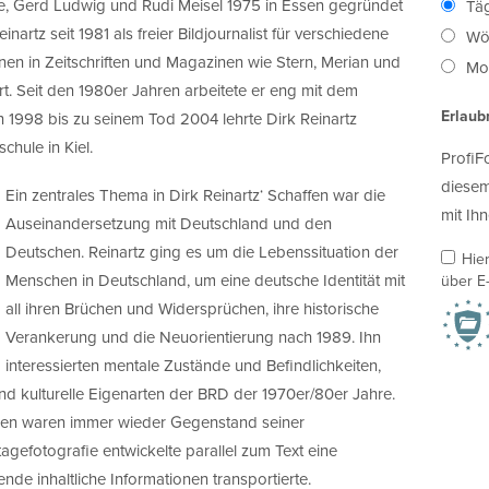
, Gerd Ludwig und Rudi Meisel 1975 in Essen gegründet
Täg
nartz seit 1981 als freier Bildjournalist für verschiedene
Wö
nen in Zeitschriften und Magazinen wie Stern, Merian und
Mon
. Seit den 1980er Jahren arbeitete er eng mit dem
Erlaub
 1998 bis zu seinem Tod 2004 lehrte Dirk Reinartz
hule in Kiel.
ProfiF
diesem
Ein zentrales Thema in Dirk Reinartz‘ Schaffen war die
mit Ihn
Auseinandersetzung mit Deutschland und den
Deutschen. Reinartz ging es um die Lebenssituation der
Hie
Menschen in Deutschland, um eine deutsche Identität mit
über E-
all ihren Brüchen und Widersprüchen, ihre historische
Verankerung und die Neuorientierung nach 1989. Ihn
interessierten mentale Zustände und Befindlichkeiten,
und kulturelle Eigenarten der BRD der 1970er/80er Jahre.
gen waren immer wieder Gegenstand seiner
tagefotografie entwickelte parallel zum Text eine
de inhaltliche Informationen transportierte.