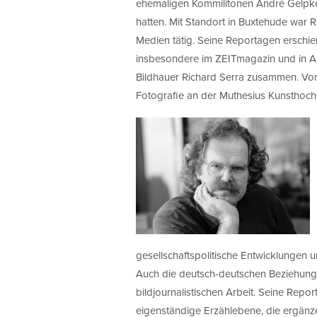
ehemaligen Kommilitonen André Gelpke
hatten. Mit Standort in Buxtehude war Rei
Medien tätig. Seine Reportagen erschie
insbesondere im ZEITmagazin und in Art
Bildhauer Richard Serra zusammen. Von
Fotografie an der Muthesius Kunsthochsc
gesellschaftspolitische Entwicklungen 
Auch die deutsch-deutschen Beziehun
bildjournalistischen Arbeit. Seine Repor
eigenständige Erzählebene, die ergänzen