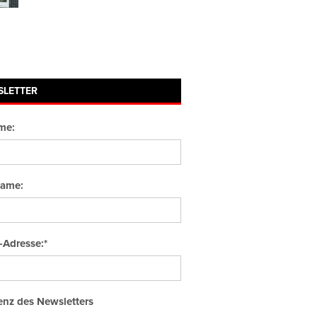
SLETTER
me:
ame:
-Adresse:*
nz des Newsletters