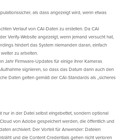
pulationssicher, als dass angezeigt wird, wenn etwas
lschten Verlauf von CAI-Daten zu erstellen. Da CAI
uf der Verify-Website angezeigt, wenn jemand versucht hat,
lerdings hindert das System niemanden daran, einfach
eiter zu arbeiten.
en Jahr Firmware-Updates für einige ihrer Kameras
er Aufnahme signieren, so dass das Datum dann auch den
lche Daten gelten gemäß der CAI-Standards als „sicheres
 nur in der Datei selbst eingebettet, sondern optional
s Cloud von Adobe gespeichert werden, die öffentlich und
daten archiviert. Der Vorteil für Anwender: Dateien
bläht und die Content Credentials gehen nicht verloren