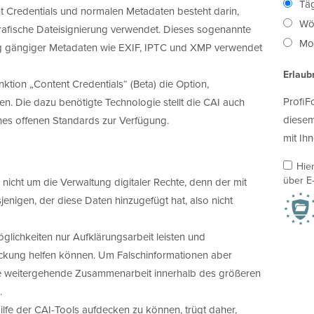
Täg
 Credentials und normalen Metadaten besteht darin,
Wö
rafische Dateisignierung verwendet. Dieses sogenannte
Mon
g gängiger Metadaten wie EXIF, IPTC und XMP verwendet
Erlaub
ktion „Content Credentials“ (Beta) die Option,
ProfiF
en. Die dazu benötigte Technologie stellt die CAI auch
diesem
nes offenen Standards zur Verfügung.
mit Ihn
Hie
über E-
nicht um die Verwaltung digitaler Rechte, denn der mit
jenigen, der diese Daten hinzugefügt hat, also nicht
lichkeiten nur Aufklärungsarbeit leisten und
deckung helfen können. Um Falschinformationen aber
ne weitergehende Zusammenarbeit innerhalb des größeren
.
Hilfe der CAI-Tools aufdecken zu können, trügt daher,