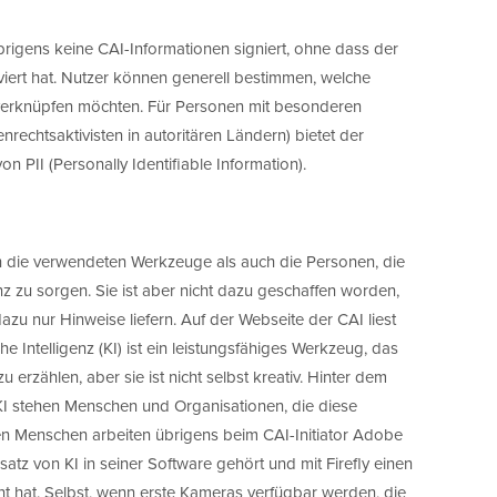
rigens keine CAI-Informationen signiert, ohne dass der
viert hat. Nutzer können generell bestimmen, welche
n verknüpfen möchten. Für Personen mit besonderen
rechtsaktivisten in autoritären Ländern) bietet der
 PII (Personally Identifiable Information).
ich die verwendeten Werkzeuge als auch die Personen, die
enz zu sorgen. Sie ist aber nicht dazu geschaffen worden,
azu nur Hinweise liefern. Auf der Webseite der CAI liest
 Intelligenz (KI) ist ein leistungsfähiges Werkzeug, das
u erzählen, aber sie ist nicht selbst kreativ. Hinter dem
KI stehen Menschen und Organisationen, die diese
en Menschen arbeiten übrigens beim CAI-Initiator Adobe
atz von KI in seiner Software gehört und mit Firefly einen
t hat. Selbst, wenn erste Kameras verfügbar werden, die