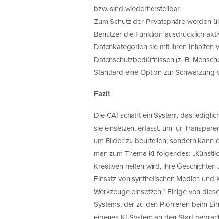
bzw. sind wiederherstellbar.
Zum Schutz der Privatsphäre werden üb
Benutzer die Funktion ausdrücklich akti
Datenkategorien sie mit ihren Inhalte
Datenschutzbedürfnissen (z. B. Menschen
Standard eine Option zur Schwärzung von
Fazit
Die CAI schafft ein System, das ledigl
sie einsetzen, erfasst, um für Transpar
um Bilder zu beurteilen, sondern kann d
man zum Thema KI folgendes: „Künstliche
Kreativen helfen wird, ihre Geschichten z
Einsatz von synthetischen Medien und 
Werkzeuge einsetzen.“ Einige von dies
Systems, der zu den Pionieren beim Eins
eigenes KI-System an den Start gebrach