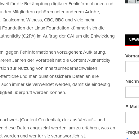
eltweit für die Bekämpfung digitaler Fehlinformationen und
t. Zu den Mitgliedern gehören unter anderem Adobe,
c, Qualcomm, Witness, CBC, BBC und viele mehr.
 Foundation der Linux Foundation kümmert sich die
uthenticity (C2PA) im Auftrag der CAI um die Entwicklung
NEW
ten, gegen Fehlinformationen vorzugehen: Aufklärung,
Vorna
en Jahren der Vorarbeit hat die Content Authenticity
 Version zur Nutzung von Inhaltsurhebernachweisen
e, öffentliche und manipulationssichere Daten an alle
Nachn
 auch immer sie verwendet werden, damit sie eindeutig
digkeit überprüft werden können.
E-Mail
nachweis (Content Credential), der aus Verlaufs- und
nnen diese Daten angezeigt werden, um zu erfahren, was an
Freque
 wurden und wer für sie verantwortlich ist.