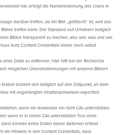
verwendet hat, erfolgt die Namensnennung des Users in
age darüber treffen, ob ein Bild „gefälscht“ ist, weil das
 Bildes treffen kann. Der Standard soll Urhebern lediglich
 eines Bildes transparent zu machen, also wer, was und wie
muss trotz Content Credentials immer noch selbst
einer Datei zu entfernen. Hier hilft bei der Recherche
 nach möglichen Übereinstimmungen mit anderen Bildern
 Datum bezieht sich lediglich auf den Zeitpunkt, an dem
 diese mit angehängten Inhaltsnachweisen exportiert
ntstehen, wenn ein Anwender ein nicht CAI-unterstütztes
der wenn er in einem CAI-unterstützten Tool ohne
nn dann können keine Daten dieser Aktionen erfasst
ich ein Hinweis in den Contant Credentials, dass