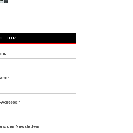
SLETTER
me:
ame:
-Adresse:*
nz des Newsletters