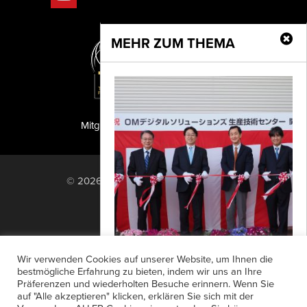
MEHR ZUM THEMA
Mitglied der TIPA
PF Publishing GmbH
© 2026 PF Publishing GmbH. All rights
reserved.
Nach oben
Mediadaten
Impressum
RSS Feed
Wir verwenden Cookies auf unserer Website, um Ihnen die
Anzeigensuche
Shop
Zahlungsarten
bestmögliche Erfahrung zu bieten, indem wir uns an Ihre
Technologiezentrum für
Präferenzen und wiederholten Besuche erinnern. Wenn Sie
Widerrufsbelehrung
Datenschutz
Objektive
auf "Alle akzeptieren" klicken, erklären Sie sich mit der
AGB
Newsletter-Anmeldung