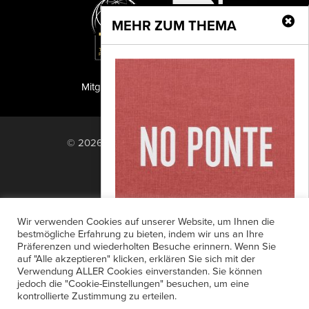
MEHR ZUM THEMA
Mitglied der TIPA
PF Publishing GmbH
© 2026 PF Publishing GmbH. All rights
reserved.
Nach oben
Mediadaten
Impressum
RSS Feed
Wir verwenden Cookies auf unserer Website, um Ihnen die
Anzeigensuche
Shop
Zahlungsarten
bestmögliche Erfahrung zu bieten, indem wir uns an Ihre
Präferenzen und wiederholten Besuche erinnern. Wenn Sie
Widerrufsbelehrung
Datenschutz
No Ponte
auf "Alle akzeptieren" klicken, erklären Sie sich mit der
AGB
Newsletter-Anmeldung
Verwendung ALLER Cookies einverstanden. Sie können
In seinem Langzeitprojekt zeigt der
jedoch die "Cookie-Einstellungen" besuchen, um eine
Verträge hier kündigen
Mein Account
Schweizer Fotograf die Heimat seiner
kontrollierte Zustimmung zu erteilen.