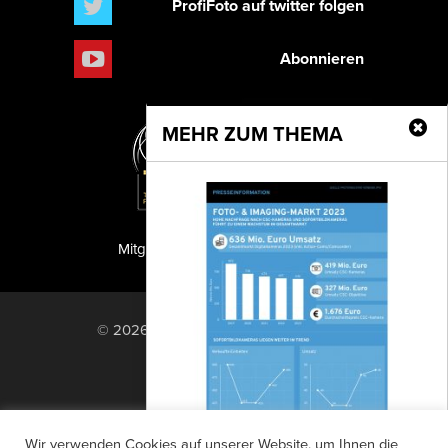
ProfiFoto auf twitter folgen
Abonnieren
MEHR ZUM THEMA
Mitglied der TIPA
PF Publishing GmbH
© 2026 PF Publishing GmbH. All rights
reserved.
Nach oben
Mediadaten
Impressum
RSS Feed
Wir verwenden Cookies auf unserer Website, um Ihnen die