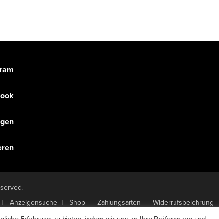
gram
book
olgen
eren
eserved.
Anzeigensuche
Shop
Zahlungsarten
Widerrufsbelehrung
 kündigen
Mein Account
Passwort vergessen
liche Erfahrung zu bieten, indem wir uns an Ihre Präferenzen und