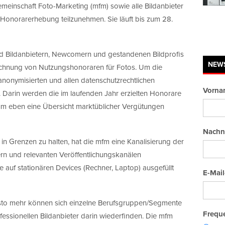
emeinschaft Foto-Marketing (mfm) sowie alle Bildanbieter
 Honorarerhebung teilzunehmen. Sie läuft bis zum 28.
und Bildanbietern, Newcomern und gestandenen Bildprofis
NEW
rechnung von Nutzungshonoraren für Fotos. Um die
 anonymisierten und allen datenschutzrechtlichen
Vorna
arin werden die im laufenden Jahr erzielten Honorare
 eben eine Übersicht marktüblicher Vergütungen
Nachn
in Grenzen zu halten, hat die mfm eine Kanalisierung der
rn und relevanten Veröffentlichungskanälen
auf stationären Devices (Rechner, Laptop) ausgefüllt
E-Mail
esto mehr können sich einzelne Berufsgruppen/Segmente
Freque
ofessionellen Bildanbieter darin wiederfinden. Die mfm