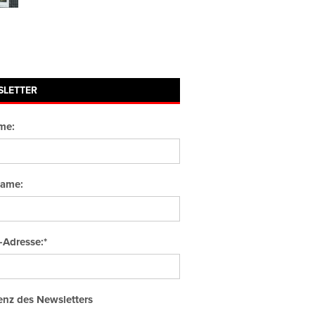
SLETTER
me:
ame:
-Adresse:*
nz des Newsletters