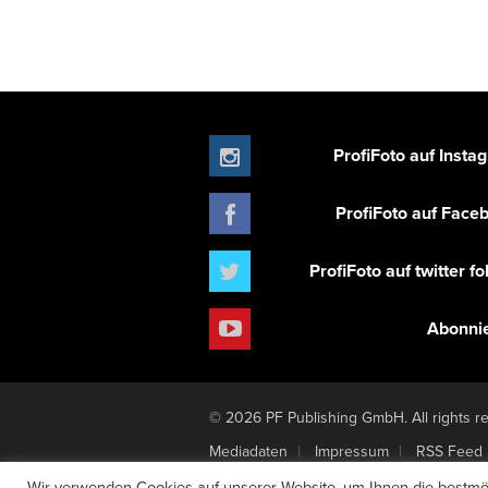
ProfiFoto auf Insta
ProfiFoto auf Face
ProfiFoto auf twitter f
Abonni
© 2026 PF Publishing GmbH. All rights r
Mediadaten
Impressum
RSS Feed
Newsletter-Anmeldung
Verträge hier
Wir verwenden Cookies auf unserer Website, um Ihnen die bestmög