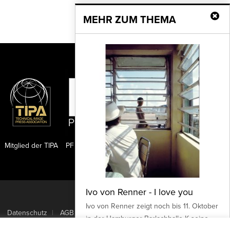
MEHR ZUM THEMA
Mitglied der TIPA
PF Publishing GmbH
Ivo von Renner - I love you
Nach oben
Ivo von Renner zeigt noch bis 11. Oktober
Datenschutz
AGB
in der Hamburger Barlachhalle K seine