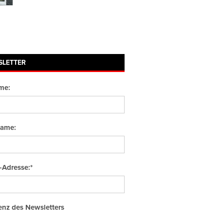
SLETTER
me:
ame:
-Adresse:*
nz des Newsletters