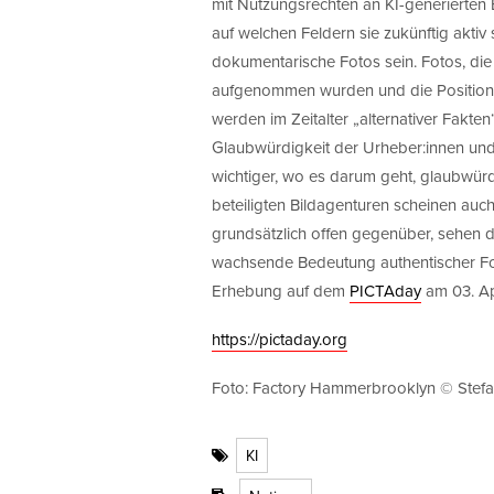
mit Nutzungsrechten an KI-generierten 
auf welchen Feldern sie zukünftig aktiv
dokumentarische Fotos sein. Fotos, die 
aufgenommen wurden und die Position 
werden im Zeitalter „alternativer Fak
Glaubwürdigkeit der Urheber:innen und 
wichtiger, wo es darum geht, glaubwürd
beteiligten Bildagenturen scheinen auch
grundsätzlich offen gegenüber, sehen de
wachsende Bedeutung authentischer Fot
Erhebung auf dem
PICTAday
am 03. Ap
https://pictaday.org
Foto: Factory Hammerbrooklyn © Stefa
KI