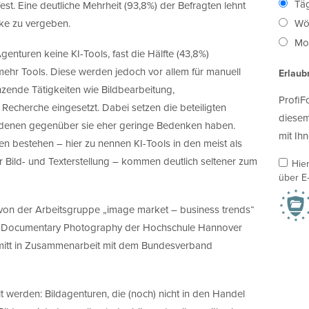
Täg
est. Eine deutliche Mehrheit (93,8%) der Befragten lehnt
cke zu vergeben.
Wö
Mon
enturen keine KI-Tools, fast die Hälfte (43,8%)
ehr Tools. Diese werden jedoch vor allem für manuell
Erlaub
nzende Tätigkeiten wie Bildbearbeitung,
ProfiF
Recherche eingesetzt. Dabei setzen die beteiligten
diesem
n, denen gegenüber sie eher geringe Bedenken haben.
mit Ihn
 bestehen – hier zu nennen KI-Tools in den meist als
r Bild- und Texterstellung – kommen deutlich seltener zum
Hie
über E-
von der Arbeitsgruppe „image market – business trends“
d Documentary Photography der Hochschule Hannover
hmitt in Zusammenarbeit mit dem Bundesverband
lt werden: Bildagenturen, die (noch) nicht in den Handel