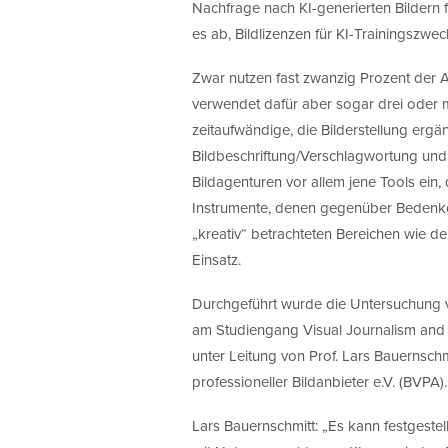
Nachfrage nach KI-generierten Bildern f
es ab, Bildlizenzen für KI-Trainingszwe
Zwar nutzen fast zwanzig Prozent der Ag
verwendet dafür aber sogar drei oder m
zeitaufwändige, die Bilderstellung ergä
Bildbeschriftung/Verschlagwortung und 
Bildagenturen vor allem jene Tools ei
Instrumente, denen gegenüber Bedenken
„kreativ“ betrachteten Bereichen wie de
Einsatz.
Durchgeführt wurde die Untersuchung 
am Studiengang Visual Journalism an
unter Leitung von Prof. Lars Bauernsc
professioneller Bildanbieter e.V. (BVPA).
Lars Bauernschmitt: „Es kann festgestel