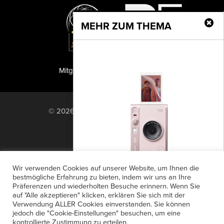
MEHR ZUM THEMA
Mitglied der TIPA
PF Publishing GmbH
© 2026 PF Publishing GmbH. All rights
reserved.
Nach oben
Mediadaten
Impressum
RSS Feed
Wir verwenden Cookies auf unserer Website, um Ihnen die
Anzeigensuche
Shop
Zahlungsarten
bestmögliche Erfahrung zu bieten, indem wir uns an Ihre
Präferenzen und wiederholten Besuche erinnern. Wenn Sie
Widerrufsbelehrung
Datenschutz
mini Evo in „Gentle Rose“
auf "Alle akzeptieren" klicken, erklären Sie sich mit der
AGB
Newsletter-Anmeldung
Verwendung ALLER Cookies einverstanden. Sie können
Fujifilm erweitert seine instax-Palette um
jedoch die "Cookie-Einstellungen" besuchen, um eine
Verträge hier kündigen
Mein Account
eine neue Farbvariante: Ab Oktober
kontrollierte Zustimmung zu erteilen.