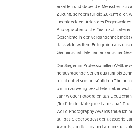
erzählen und dabei die Menschen zu wür
Zukunft, sondern für die Zukunft aller.
‚unentdeckten‘ Arten des Regenwaldes hi
Photographer of the Year nach Lateinam
Geschichte in der Vergangenheit meist a
dass viele weitere Fotografen aus unse
Gemeinschaft lateinamerikanischer Gesc
Die Sieger im Professionellen Wettbewe
herausragende Serien aus fünf bis zehn 
reicht dabei von persönlichen Themen 
bis hin zu wenig beachteten, aber wich
Jahr wieder Fotografen aus Deutschland
„Torii“ in der Kategorie Landschaft üb
World Photography Awards freue ich mic
auf das Siegerpodest der Kategorie La
Awards, an die Jury und alle meine Unte