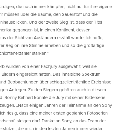
digen, die noch immer kämpfen, nicht nur für ihre eigene
 Wir müssen über die Bäume, den Sauerstoff und die
nausblicken. Und der zweite Sieg ist, dass der Titel
erika gegangen ist, in einen Kontinent, dessen
us der Sicht von Ausländern erzählt wurde. Ich hoffe,
rer Region ihre Stimme erheben und so die großartige
hichtenerzähler stärken.“
rb wurden von einer Fachjury ausgewählt, weil sie
Bildern eingereicht hatten. Das inhaltliche Spektrum
und Beobachtungen über schlagzeilenträchtige Ereignisse
tigen Anliegen. Zu den Siegern gehören auch in diesem
. Ronny Behnert konnte die Jury mit seiner Bilderserie
erzeugen. „Nach einigen Jahren der Teilnahme an den Sony
h riesig, dass eine meiner ersten geplanten Fotoserien
ndschaft steigen darf. Danke an Sony, an das Team der
rstützer, die mich in den letzten Jahren immer wieder