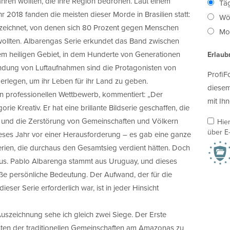
hren wollten, die ihre Region bedrohen. Laut einem
Täg
 2018 fanden die meisten dieser Morde in Brasilien statt:
Wö
rzeichnet, von denen sich 80 Prozent gegen Menschen
Mon
wollten. Albarengas Serie erkundet das Band zwischen
em heiligen Gebiet, in dem Hunderte von Generationen
Erlaub
ndung von Luftaufnahmen sind die Protagonisten von
ProfiF
erlegen, um ihr Leben für ihr Land zu geben.
diesem
en professionellen Wettbewerb, kommentiert: „Der
mit Ihn
ie Kreativ. Er hat eine brillante Bildserie geschaffen, die
ng und die Zerstörung von Gemeinschaften und Völkern
Hie
über E-
eses Jahr vor einer Herausforderung – es gab eine ganze
rien, die durchaus den Gesamtsieg verdient hätten. Doch
raus. Pablo Albarenga stammt aus Uruguay, und dieses
roße persönliche Bedeutung. Der Aufwand, der für die
ser Serie erforderlich war, ist in jeder Hinsicht
Auszeichnung sehe ich gleich zwei Siege. Der Erste
chten der traditionellen Gemeinschaften am Amazonas zu