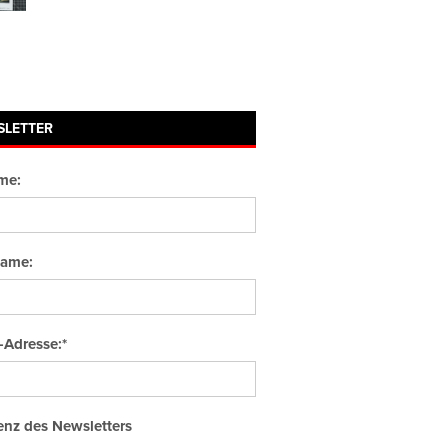
SLETTER
me:
ame:
-Adresse:*
nz des Newsletters