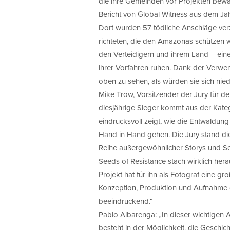
die ihre Gemeinden vor Projekten bewa
Bericht von Global Witness aus dem Jahr
Dort wurden 57 tödliche Anschläge ve
richteten, die den Amazonas schützen 
den Verteidigern und ihrem Land – ein
ihrer Vorfahren ruhen. Dank der Verwe
oben zu sehen, als würden sie sich nied
Mike Trow, Vorsitzender der Jury für d
diesjährige Sieger kommt aus der Kategor
eindrucksvoll zeigt, wie die Entwaldu
Hand in Hand gehen. Die Jury stand di
Reihe außergewöhnlicher Storys und Se
Seeds of Resistance stach wirklich he
Projekt hat für ihn als Fotograf eine g
Konzeption, Produktion und Aufnahme die
beeindruckend.“
Pablo Albarenga: „In dieser wichtigen 
besteht in der Möglichkeit, die Geschi