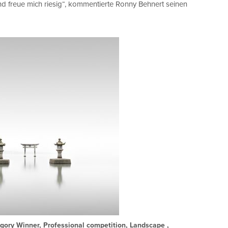
und freue mich riesig“, kommentierte Ronny Behnert seinen
ory Winner, Professional competition, Landscape ,