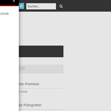
×
echnik
NT AWARD
 5
NEUESTE
ProfiFoto Premium
23. Juni 2026
E-Ink für Fotografen