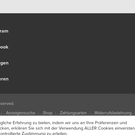
gram
book
olgen
eren
eserved.
Anzeigensuche
Shop
Zahlungsarten
Widerrufsbelehrung
 kündigen
Mein Account
Passwort vergessen
liche Erfahrung zu bieten, indem wir uns an Ihre Präferenzen und
licken, erklären Sie sich mit der Verwendung ALLER Cookies einverstan
ntrollierte Zustimmung zu erteilen.