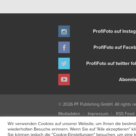
ProfiFoto auf Insta
ProfiFoto auf Face
ProfiFoto auf twitter f
Abonni
© 2026 PF Publishing GmbH. All rights r
Mediadaten
Impressum
RSS Feed
Newsletter-Anmeldung
Verträge hier
Wir verwenden Cookies auf unserer Website, um Ihnen die bestmög
wiederholten Besuche erinnern. Wenn Sie auf "Alle akzeptieren" k
Sie können jedoch die "Cookie-Einstellungen" besuchen, um eine ko