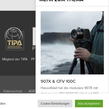
Mitglied der TIPA
PF Publishing GmbH
907X & CFV 100C
Nach oben
Hasselblad hat die modulare 907X mit
Datenschutz
AGB
dem neuen CFV 100C Rückteil mit 100-
Megapixel CMOS-Sensor vorgestellt, die -
den.
Cookie-Einstellungen
Alle akzeptieren
wie bereits...