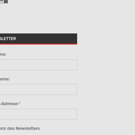
SLETTER
me:
ame:
-Adresse:*
nz des Newsletters