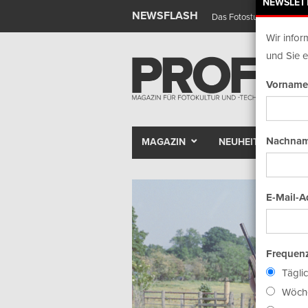
NEWSLET
NEWSFLASH
Das Fotostudio wird zur 
Wir infor
und Sie e
Vorname
Nachnam
MAGAZIN
NEUHEITEN
E-Mail-A
Frequenz
Tägli
Wöche