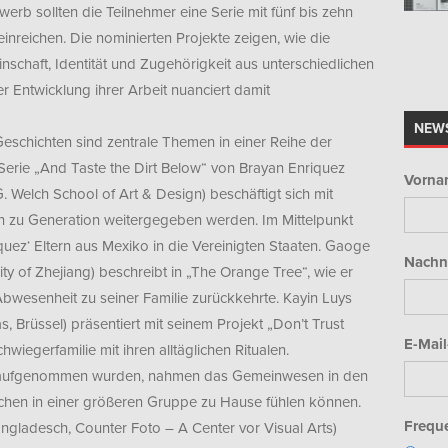
rb sollten die Teilnehmer eine Serie mit fünf bis zehn
reichen. Die nominierten Projekte zeigen, wie die
schaft, Identität und Zugehörigkeit aus unterschiedlichen
r Entwicklung ihrer Arbeit nuanciert damit
NEW
eschichten sind zentrale Themen in einer Reihe der
e Serie „And Taste the Dirt Below“ von Brayan Enriquez
Vorna
G. Welch School of Art & Design) beschäftigt sich mit
on zu Generation weitergegeben werden. Im Mittelpunkt
uez‘ Eltern aus Mexiko in die Vereinigten Staaten. Gaoge
Nachn
y of Zhejiang) beschreibt in „The Orange Tree“, wie er
wesenheit zu seiner Familie zurückkehrte. Kayin Luys
, Brüssel) präsentiert mit seinem Projekt „Don’t Trust
E-Mail
chwiegerfamilie mit ihren alltäglichen Ritualen.
ist aufgenommen wurden, nahmen das Gemeinwesen in den
chen in einer größeren Gruppe zu Hause fühlen können.
Freque
ngladesch, Counter Foto – A Center vor Visual Arts)