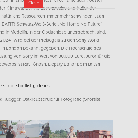
Close
e der Klimawandel die Lebensweise und Kultur der
 natürliche Ressourcen immer mehr schwinden. Juan
ad EAFIT) Schwarz-Weiß-Serie „No Home No Future“
ng in Medellín, in der Obdachlose untergebracht sind.
 2024“ wird bei der Preisegala zu den Sony World
l in London bekannt gegeben. Die Hochschule des
rüstung von Sony im Wert von 30.000 Euro. Juror für die
bewerbs ist Ravi Ghosh, Deputy Editor beim British
s-and-shortlist-galleries
 Rüegger, Ostkreuzschule für Fotografie (Shortlist