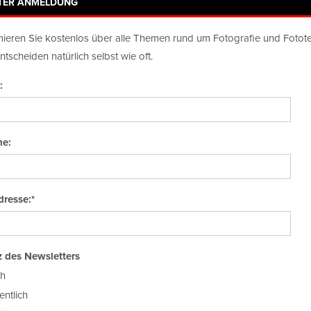
TER ANMELDUNG
Newsletter-Anmeldung
Plattform
mieren Sie kostenlos über alle Themen rund um Fotografie und Fotot
ntscheiden natürlich selbst wie oft.
:
e:
TEST
SZENE
PORTFOLIO
FOTOMARKT
NEW TALE
TOP
dresse:*
 des Newsletters
ch
ntlich