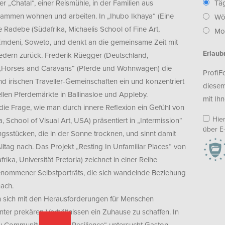
r „Chatal“, einer Reismühle, in der Familien aus
Täg
sammen wohnen und arbeiten. In „Ihubo Ikhaya“ (Eine
Wö
Radebe (Südafrika, Michaelis School of Fine Art,
Mon
 Emdeni, Soweto, und denkt an die gemeinsame Zeit mit
Erlaub
edern zurück. Frederik Rüegger (Deutschland,
in „Horses and Caravans“ (Pferde und Wohnwagen) die
ProfiF
d irischen Traveller-Gemeinschaften ein und konzentriert
diesem
onellen Pferdemärkte in Ballinasloe und Appleby.
mit Ihn
die Frage, wie man durch innere Reflexion ein Gefühl von
Hie
 School of Visual Art, USA) präsentiert in „Intermission“
über E-
ngsstücken, die in der Sonne trocknen, und sinnt damit
ltag nach. Das Projekt „Resting In Unfamiliar Places“ von
ka, Universität Pretoria) zeichnet in einer Reihe
genommener Selbstporträts, die sich wandelnde Beziehung
nach.
zen sich mit den Herausforderungen für Menschen
nter prekären Verhältnissen ein Zuhause zu schaffen. In
Community’s Tale of Resilience“ untersucht Gaston