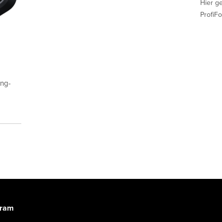
Hier g
ProfiFo
ing-
gram