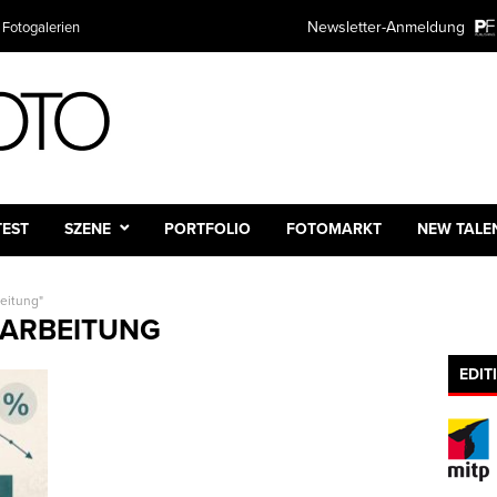
Newsletter-Anmeldung
 Fotogalerien
TEST
SZENE
PORTFOLIO
FOTOMARKT
NEW TALE
beitung"
RARBEITUNG
EDIT