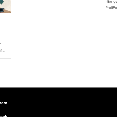
Hier g
ProfiFo
e
...
gram
book