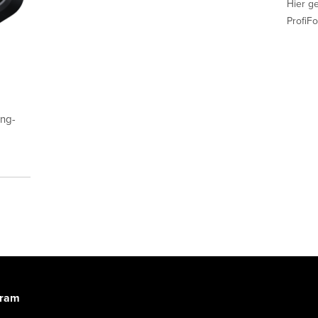
Hier g
ProfiFo
ing-
gram