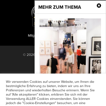
MEHR ZUM THEMA
Mitglied der TIPA
PF Publishing GmbH
© 2026 PF Publishing GmbH. All rights
reserved.
Nach oben
Mediadaten
Impressum
RSS Feed
Wir verwenden Cookies auf unserer Website, um Ihnen die
Anzeigensuche
Shop
Zahlungsarten
bestmögliche Erfahrung zu bieten, indem wir uns an Ihre
Fotokunst zwischen Klassik und
Präferenzen und wiederholten Besuche erinnern. Wenn Sie
Widerrufsbelehrung
Datenschutz
Gegenwart
auf "Alle akzeptieren" klicken, erklären Sie sich mit der
AGB
Newsletter-Anmeldung
Verwendung ALLER Cookies einverstanden. Sie können
Mit ihrer elften Ausgabe festigt die
jedoch die "Cookie-Einstellungen" besuchen, um eine
Verträge hier kündigen
Mein Account