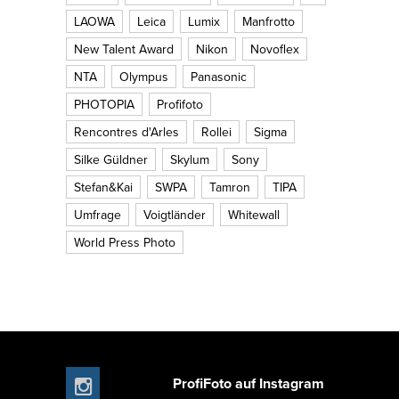
LAOWA
Leica
Lumix
Manfrotto
New Talent Award
Nikon
Novoflex
NTA
Olympus
Panasonic
PHOTOPIA
Profifoto
Rencontres d'Arles
Rollei
Sigma
Silke Güldner
Skylum
Sony
Stefan&Kai
SWPA
Tamron
TIPA
Umfrage
Voigtländer
Whitewall
World Press Photo
ProfiFoto auf Instagram