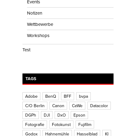
Events
Notizen
Wettbewerbe
Workshops
Test
TAGS
Adobe
BenQ
BFF
bvpa
C/O Berlin
Canon
CeWe
Datacolor
DGPh
DJI
DxO
Epson
Fotografie
Fotokunst
Fujifilm
Godox
Hahnemühle
Hasselblad
KI