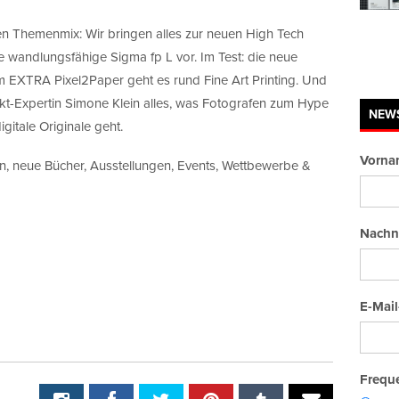
gen Themenmix: Wir bringen alles zur neuen High Tech
e wandlungsfähige Sigma fp L vor. Im Test: die neue
m EXTRA Pixel2Paper geht es rund Fine Art Printing. Und
rkt-Expertin Simone Klein alles, was Fotografen zum Hype
NEW
itale Originale geht.
Vorna
n, neue Bücher, Ausstellungen, Events, Wettbewerbe &
Nachn
E-Mail
Freque