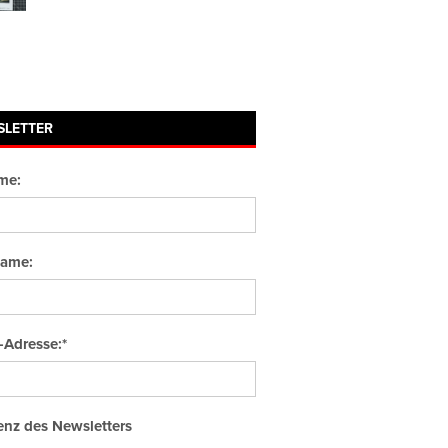
SLETTER
me:
ame:
-Adresse:*
nz des Newsletters