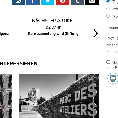
Täg
Wö
Mon
L
NÄCHSTER ARTIKEL
DZ BANK
Erlaub
ligenz
Kunstsammlung wird Stiftung
ProfiF
diesem
mit Ihn
INTERESSIEREN
Hie
über E-