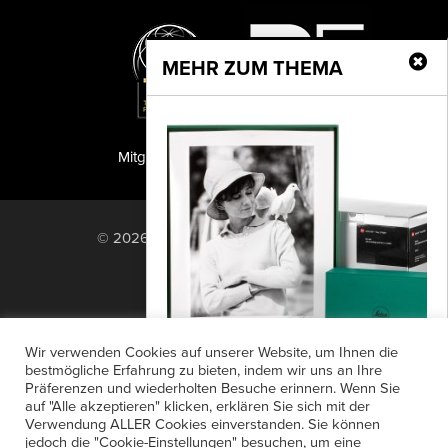
MEHR ZUM THEMA
Mitglied der TIPA
PF Publishing GmbH
© 2026 PF Publishing GmbH. All rights
reserved.
Nach oben
Mediadaten
Impressum
RSS Feed
Wir verwenden Cookies auf unserer Website, um Ihnen die
Anzeigensuche
Shop
Zahlungsarten
bestmögliche Erfahrung zu bieten, indem wir uns an Ihre
Präferenzen und wiederholten Besuche erinnern. Wenn Sie
Widerrufsbelehrung
Datenschutz
42. Leitz Photographica Auction
auf "Alle akzeptieren" klicken, erklären Sie sich mit der
AGB
Newsletter-Anmeldung
Verwendung ALLER Cookies einverstanden. Sie können
Historische Fotoapparate und ikonische
jedoch die "Cookie-Einstellungen" besuchen, um eine