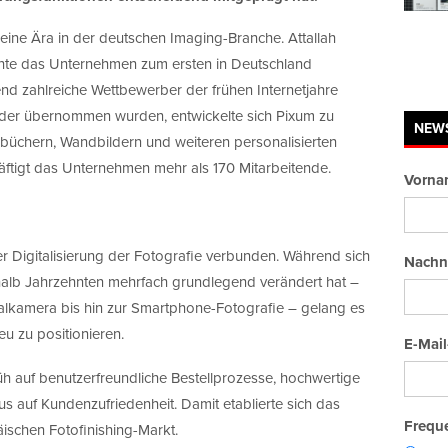
ine Ära in der deutschen Imaging-Branche. Attallah
te das Unternehmen zum ersten in Deutschland
nd zahlreiche Wettbewerber der frühen Internetjahre
der übernommen wurden, entwickelte sich Pixum zu
NEW
büchern, Wandbildern und weiteren personalisierten
ftigt das Unternehmen mehr als 170 Mitarbeitende.
Vorna
er Digitalisierung der Fotografie verbunden. Während sich
Nachn
alb Jahrzehnten mehrfach grundlegend verändert hat –
alkamera bis hin zur Smartphone-Fotografie – gelang es
u zu positionieren.
E-Mail
üh auf benutzerfreundliche Bestellprozesse, hochwertige
 auf Kundenzufriedenheit. Damit etablierte sich das
Freque
ischen Fotofinishing-Markt.