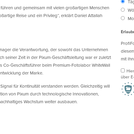
Täg
 führen und gemeinsam mit vielen großartigen Menschen
Wö
artige Reise und ein Privileg“, erklärt Daniel Attallah
Mon
Erlaub
ProfiF
nager die Verantwortung, der sowohl das Unternehmen
diesem
h seiner Zeit in der Pixum-Geschäftsleitung war er zuletzt
mit Ihn
s Co-Geschäftsführer beim Premium-Fotolabor WhiteWall
Hie
entwicklung der Marke.
über E-
ignal für Kontinuität verstanden werden. Gleichzeitig will
tion von Pixum durch technologische Innovationen,
achhaltiges Wachstum weiter ausbauen.