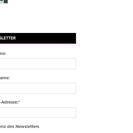
SLETTER
me:
ame:
-Adresse:*
nz des Newsletters