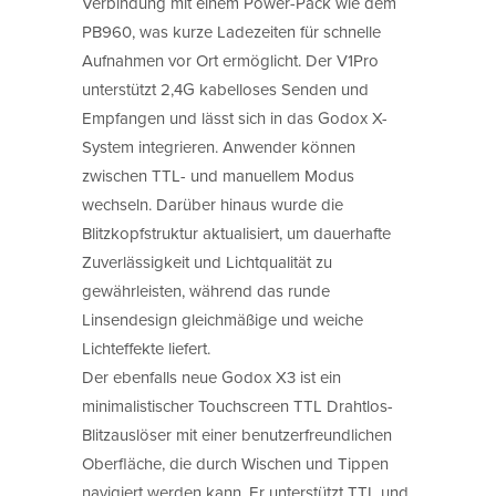
Verbindung mit einem Power-Pack wie dem
PB960, was kurze Ladezeiten für schnelle
Aufnahmen vor Ort ermöglicht. Der V1Pro
unterstützt 2,4G kabelloses Senden und
Empfangen und lässt sich in das Godox X-
System integrieren. Anwender können
zwischen TTL- und manuellem Modus
wechseln. Darüber hinaus wurde die
Blitzkopfstruktur aktualisiert, um dauerhafte
Zuverlässigkeit und Lichtqualität zu
gewährleisten, während das runde
Linsendesign gleichmäßige und weiche
Lichteffekte liefert.
Der ebenfalls neue Godox X3 ist ein
minimalistischer Touchscreen TTL Drahtlos-
Blitzauslöser mit einer benutzerfreundlichen
Oberfläche, die durch Wischen und Tippen
navigiert werden kann. Er unterstützt TTL und