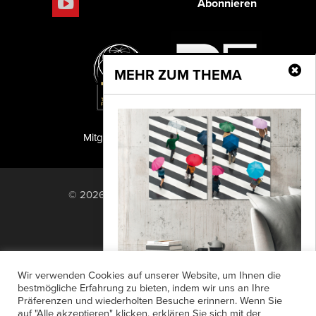
Abonnieren
MEHR ZUM THEMA
Mitglied der TIPA
PF Publishing GmbH
© 2026 PF Publishing GmbH. All rights
reserved.
Nach oben
Mediadaten
Impressum
RSS Feed
Wir verwenden Cookies auf unserer Website, um Ihnen die
Anzeigensuche
Shop
Zahlungsarten
bestmögliche Erfahrung zu bieten, indem wir uns an Ihre
Präferenzen und wiederholten Besuche erinnern. Wenn Sie
Widerrufsbelehrung
Datenschutz
Your photo is worth printing
auf "Alle akzeptieren" klicken, erklären Sie sich mit der