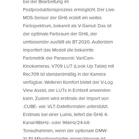
bei der Bearbeitung im
Postproduktionsprozess ermöglicht. Der Live-
MOS-Sensor der GH6 erzielt ein weites
Farbspektrum, bekannt als V-Gamut. Das ist
der optimale Farbraum der GH6, der
umfassender ausfällt als BT.2020. Außerdem
importiert das Modell die bekannte
Farbmetrik der Panasonic VariCam-
Kinokameras. V709 LUT (Look Up Table) mit
Rec.709 ist standardmäßig in der Kamera
verfügbar. Weiteren Komfort bietet der V-Log
View Assist, der LUTs in Echtzeit anwenden
kann. Zudem wird erstmals der Import von
.CUBE- wie .VLT-Dateiformaten unterstützt.
Erstmals bei einer Lumix, liefert die GH6 4-
Kanal/48kHz- oder 96kHz/24-bit-
Tonaufnahmen, wenn der optionale DMW-
XLR1-Mikrofonadapter angeschlossen ist.