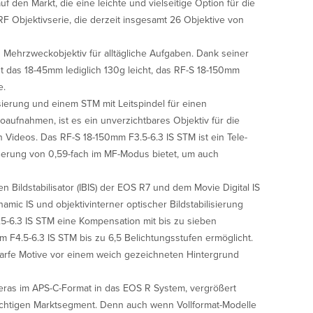
 den Markt, die eine leichte und vielseitige Option für die
RF Objektivserie, die derzeit insgesamt 26 Objektive von
 Mehrzweckobjektiv für alltägliche Aufgaben. Dank seiner
 das 18-45mm lediglich 130g leicht, das RF-S 18-150mm
e.
sierung und einem STM mit Leitspindel für einen
oaufnahmen, ist es ein unverzichtbares Objektiv für die
 Videos. Das RF-S 18-150mm F3.5-6.3 IS STM ist ein Tele-
ßerung von 0,59-fach im MF-Modus bietet, um auch
Bildstabilisator (IBIS) der EOS R7 und dem Movie Digital IS
mic IS und objektivinterner optischer Bildstabilisierung
.5-6.3 IS STM eine Kompensation mit bis zu sieben
 F4.5-6.3 IS STM bis zu 6,5 Belichtungsstufen ermöglicht.
harfe Motive vor einem weich gezeichneten Hintergrund
eras im APS-C-Format in das EOS R System, vergrößert
chtigen Marktsegment. Denn auch wenn Vollformat-Modelle