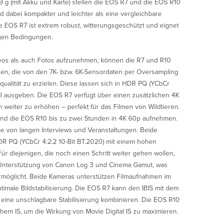
9 g (mit Akku und Karte) stellen die EOS R7 und die EOS R10
d dabei kompakter und leichter als eine vergleichbare
e EOS R7 ist extrem robust, witterungsgeschützt und eignet
igen Bedingungen.
eos als auch Fotos aufzunehmen, können die R7 und R10
en, die von den 7K- bzw. 6K-Sensordaten per Oversampling
dqualität zu erzielen. Diese lassen sich in HDR PQ (YCbCr
MI ausgeben. Die EOS R7 verfügt über einen zusätzlichen 4K
weiter zu erhöhen – perfekt für das Filmen von Wildtieren.
nd die EOS R10 bis zu zwei Stunden in 4K 60p aufnehmen.
me von langen Interviews und Veranstaltungen. Beide
DR PQ (YCbCr 4:2:2 10-Bit BT.2020) mit einem hohen
r diejenigen, die noch einen Schritt weiter gehen wollen,
 Unterstützung von Canon Log 3 und Cinema Gamut, was
rmöglicht. Beide Kameras unterstützen Filmaufnahmen im
imale Bildstabilisierung. Die EOS R7 kann den IBIS mit dem
 eine unschlagbare Stabilisierung kombinieren. Die EOS R10
chem IS, um die Wirkung von Movie Digital IS zu maximieren.
Close