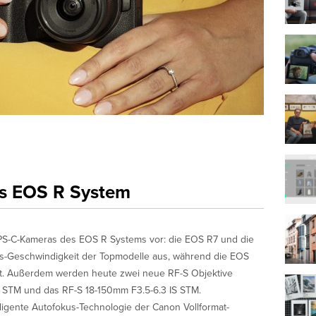
lich
s zum Marketing
 wird die Informationen, die Sie in diesem Formular angeben, dazu 
 in Kontakt zu bleiben.
t erlaube ich die Kontaktaufnahme über E-Mail*
Wir verwenden MailChimp als unsere Plattform zur Marketing-
Automatisierung. Indem Sie unten zur Absendung dieses Formula
0
klicken, bestätigen Sie, dass die von Ihnen angegebenen Informa
as EOS R System
MailChimp zur Verarbeitung in Übereinstimmung mit deren
Datenschutzrichtlinien
und
Bedingungen
weitergegeben werden.
APS-C-Kameras des EOS R Systems vor: die EOS R7 und die
us-Geschwindigkeit der Topmodelle aus, während die EOS
 ist. Außerdem werden heute zwei neue RF-S Objektive
IS STM und das RF-S 18-150mm F3.5-6.3 IS STM.
igente Autofokus-Technologie der Canon Vollformat-