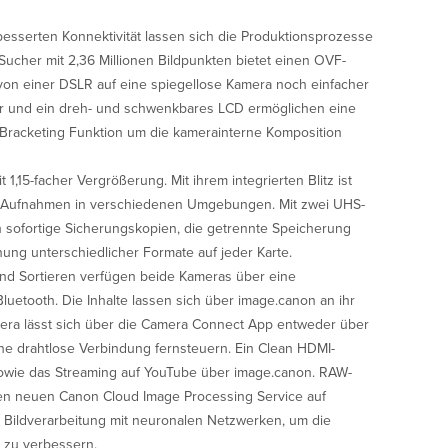
besserten Konnektivität lassen sich die Produktionsprozesse
 Sucher mit 2,36 Millionen Bildpunkten bietet einen OVF-
von einer DSLR auf eine spiegellose Kamera noch einfacher
äder und ein dreh- und schwenkbares LCD ermöglichen eine
Bracketing Funktion um die kamerainterne Komposition
1,15-facher Vergrößerung. Mit ihrem integrierten Blitz ist
ür Aufnahmen in verschiedenen Umgebungen. Mit zwei UHS-
ch sofortige Sicherungskopien, die getrennte Speicherung
ung unterschiedlicher Formate auf jeder Karte.
nd Sortieren verfügen beide Kameras über eine
luetooth. Die Inhalte lassen sich über image.canon an ihr
mera lässt sich über die Camera Connect App entweder über
ne drahtlose Verbindung fernsteuern. Ein Clean HDMI-
sowie das Streaming auf YouTube über image.canon. RAW-
 den neuen Canon Cloud Image Processing Service auf
e Bildverarbeitung mit neuronalen Netzwerken, um die
r zu verbessern.