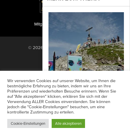
Mitglied der TIPA
PF Publishing GmbH
© 2026 PF Publishing GmbH. All rights
reserved.
Nach oben
Mediadaten
Impressum
RSS Feed
Wir verwenden Cookies auf unserer Website, um Ihnen die
Anzeigensuche
Shop
Zahlungsarten
bestmögliche Erfahrung zu bieten, indem wir uns an Ihre
Präferenzen und wiederholten Besuche erinnern. Wenn Sie
Widerrufsbelehrung
Datenschutz
Wunderbares Wiedersehen
auf "Alle akzeptieren" klicken, erklären Sie sich mit der
AGB
Newsletter-Anmeldung
Verwendung ALLER Cookies einverstanden. Sie können
Oberstdorf lud ein, und die Fotogipfel-
jedoch die "Cookie-Einstellungen" besuchen, um eine
Verträge hier kündigen
Mein Account
Familie kam zusammen: In diesem Jahr
kontrollierte Zustimmung zu erteilen.
Passwort vergessen
feierte der Oberstdorfer Fotogipfel sein
Cookie-Einstellungen
Alle akzeptieren
elftes...