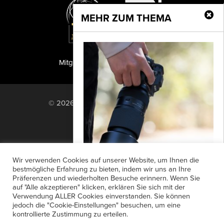
MEHR ZUM THEMA
Mitglied der TIPA
PF Publishing GmbH
© 2026 PF Publishing GmbH. All rights
reserved.
Nach oben
Mediadaten
Impressum
RSS Feed
Wir verwenden Cookies auf unserer Website, um Ihnen die
Anzeigensuche
Shop
Zahlungsarten
bestmögliche Erfahrung zu bieten, indem wir uns an Ihre
Präferenzen und wiederholten Besuche erinnern. Wenn Sie
Widerrufsbelehrung
Datenschutz
Tamron
auf "Alle akzeptieren" klicken, erklären Sie sich mit der
AGB
Newsletter-Anmeldung
Verwendung ALLER Cookies einverstanden. Sie können
Der offizielle Verkaufsstart des
jedoch die "Cookie-Einstellungen" besuchen, um eine
Verträge hier kündigen
Mein Account
TAMRON 50-300mm F/4.5-6.3 Di III VC
kontrollierte Zustimmung zu erteilen.