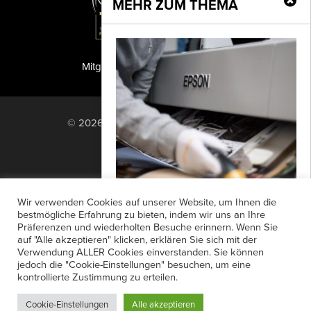
MEHR ZUM THEMA
Mitglied der TIPA
PF Publishing GmbH
© 2026 PF Publishing GmbH. All rights
reserved.
Nach oben
Mediadaten
Impressum
RSS Feed
Wir verwenden Cookies auf unserer Website, um Ihnen die
Anzeigensuche
Shop
Zahlungsarten
bestmögliche Erfahrung zu bieten, indem wir uns an Ihre
Präferenzen und wiederholten Besuche erinnern. Wenn Sie
Widerrufsbelehrung
Datenschutz
Foto des Jahres
auf "Alle akzeptieren" klicken, erklären Sie sich mit der
AGB
Newsletter-Anmeldung
Verwendung ALLER Cookies einverstanden. Sie können
Mit der Auszeichnung „UNICEF Foto
jedoch die "Cookie-Einstellungen" besuchen, um eine
Verträge hier kündigen
Mein Account
des Jahres“ prämiert UNICEF
kontrollierte Zustimmung zu erteilen.
Passwort vergessen
Deutschland Fotos und
Cookie-Einstellungen
Alle akzeptieren