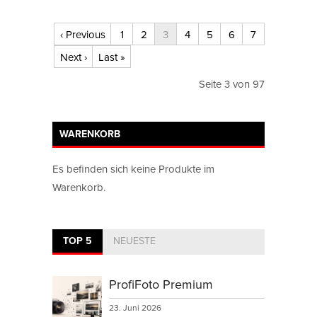
‹ Previous
1
2
3
4
5
6
7
Next ›
Last »
Seite 3 von 97
WARENKORB
Es befinden sich keine Produkte im
Warenkorb.
TOP 5
NEUESTE
ProfiFoto Premium
23. Juni 2026