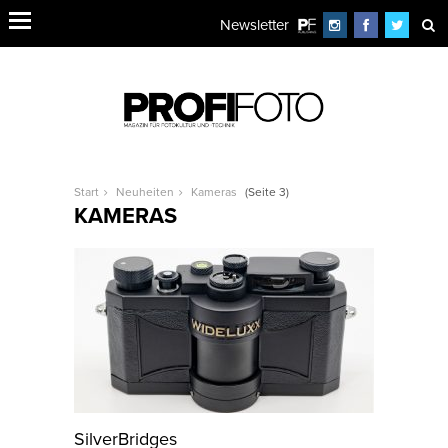
Newsletter
Start
Neuheiten
Kameras
(Seite 3)
KAMERAS
SilverBridges