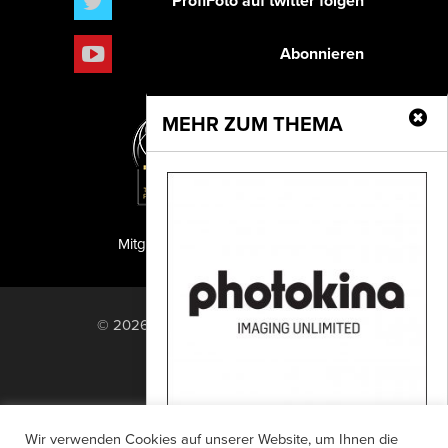
ProfiFoto auf twitter folgen
Abonnieren
MEHR ZUM THEMA
Mitglied der TIPA
PF Publishing GmbH
© 2026 PF Publishing GmbH. All rights
reserved.
Nach oben
Mediadaten
Impressum
RSS Feed
Wir verwenden Cookies auf unserer Website, um Ihnen die
Anzeigensuche
Shop
Zahlungsarten