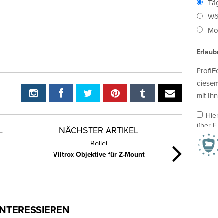
Täg
Wö
Mon
Erlaub
ProfiF
diesem
mit Ihn
Hie
über E-
L
NÄCHSTER ARTIKEL
Rollei
Viltrox Objektive für Z-Mount
INTERESSIEREN