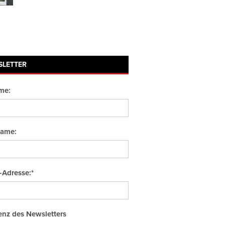
SLETTER
me:
ame:
-Adresse:*
nz des Newsletters