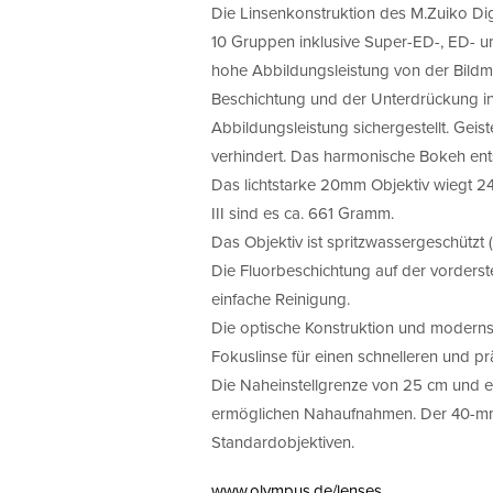
Die Linsenkonstruktion des M.Zuiko Di
10 Gruppen inklusive Super-ED-, ED- un
hohe Abbildungsleistung von der Bildmi
Beschichtung und der Unterdrückung int
Abbildungsleistung sichergestellt. Gei
verhindert. Das harmonische Bokeh ent
Das lichtstarke 20mm Objektiv wiegt
III sind es ca. 661 Gramm.
Das Objektiv ist spritzwassergeschützt (
Die Fluorbeschichtung auf der vorderst
einfache Reinigung.
Die optische Konstruktion und moderns
Fokuslinse für einen schnelleren und p
Die Naheinstellgrenze von 25 cm und 
ermöglichen Nahaufnahmen. Der 40-mm-B
Standardobjektiven.
www.olympus.de/lenses