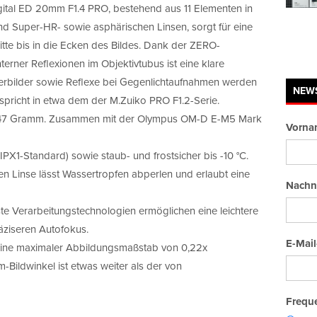
gital ED 20mm F1.4 PRO, bestehend aus 11 Elementen in
d Super-HR- sowie asphärischen Linsen, sorgt für eine
tte bis in die Ecken des Bildes. Dank der ZERO-
erner Reflexionen im Objektivtubus ist eine klare
sterbilder sowie Reflexe bei Gegenlichtaufnahmen werden
NEW
spricht in etwa dem der M.Zuiko PRO F1.2-Serie.
 247 Gramm. Zusammen mit der Olympus OM-D E-M5 Mark
Vorna
IPX1-Standard) sowie staub- und frostsicher bis -10 °C.
en Linse lässt Wassertropfen abperlen und erlaubt eine
Nachn
te Verarbeitungstechnologien ermöglichen eine leichtere
räziseren Autofokus.
E-Mail
eine maximaler Abbildungsmaßstab von 0,22x
ildwinkel ist etwas weiter als der von
Freque