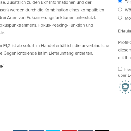
Täg
. Zusätzlich zu den Exif-Informationen und der
chsen) werden durch die Kombination eines kompatiblen
Wö
ei Arten von Fokussierungsfunktionen unterstützt:
Mon
Fokuspunktrahmens, Fokus-Peaking-Funktion und
Erlaub
te.
ProfiF
2 ist ab sofort im Handel erhältlich, die unverbindliche
diesem
e Gegenlichtblende ist im Lieferumfang enthalten.
mit Ihn
m/
Hie
über E-