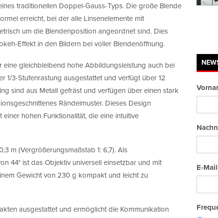
 eines traditionellen Doppel-Gauss-Typs. Die große Blende
ormel erreicht, bei der alle Linsenelemente mit
risch um die Blendenposition angeordnet sind. Dies
keh-Effekt in den Bildern bei voller Blendenöffnung.
NEW
ine gleichbleibend hohe Abbildungsleistung auch bei
ner 1/3-Stufenrastung ausgestattet und verfügt über 12
Vorna
ng sind aus Metall gefräst und verfügen über einen stark
zisionsgeschnittenes Rändelmuster. Dieses Design
einer hohen Funktionalität, die eine intuitive
Nachn
,3 m (Vergrößerungsmaßstab 1: 6,7). Als
n 44° ist das Objektiv universell einsetzbar und mit
E-Mail
inem Gewicht von 230 g kompakt und leicht zu
Freque
ntakten ausgestattet und ermöglicht die Kommunikation