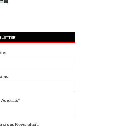
SLETTER
me:
ame:
-Adresse:*
nz des Newsletters