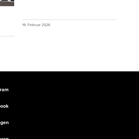
19. Februar 2026
gram
book
olgen
eren