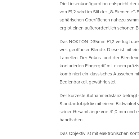
Die Linsenkonfiguration entspricht der
von F1,2 wird im Stil der „8-Elemente“-F
sphärischen Oberflächen nahezu symmet
ergibt einen außerordentlich schönen Bo
Das NOKTON D35mm F1,2 verfügt über e
weit geöffneter Blende. Diese ist mit ei
Lamellen. Der Fokus- und der Blendenri
konturierten Fingergriff mit einem prä
kombiniert ein klassisches Aussehen mit 
Bedienbarkeit gewährleistet.
Der kürzeste Aufnahmedistanz beträgt 0
Standardobjektiv mit einem Bildwinkel vo
seiner Gesamtlänge von 41,0 mm und e
handhaben.
Das Objektiv ist mit elektronischen Ko