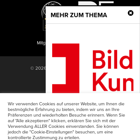
MEHR ZUM THEMA
Mitglied der TIPA
PF Publishing GmbH
© 2026 PF Publishing GmbH. All rights
reserved.
Nach oben
Mediadaten
Impressum
RSS Feed
Wir verwenden Cookies auf unserer Website, um Ihnen die
Anzeigensuche
Shop
Zahlungsarten
bestmögliche Erfahrung zu bieten, indem wir uns an Ihre
Präferenzen und wiederholten Besuche erinnern. Wenn Sie
Widerrufsbelehrung
Datenschutz
Jetzt im Fotorat
auf "Alle akzeptieren" klicken, erklären Sie sich mit der
AGB
Newsletter-Anmeldung
Verwendung ALLER Cookies einverstanden. Sie können
Die Verwertungsgesellschaft Bild-Kunst
jedoch die "Cookie-Einstellungen" besuchen, um eine
Verträge hier kündigen
Mein Account
hat auf ihrer diesjährigen
kontrollierte Zustimmung zu erteilen.