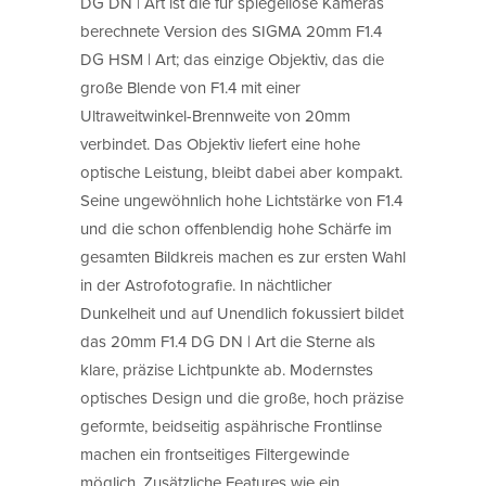
DG DN | Art ist die für spiegellose Kameras
berechnete Version des SIGMA 20mm F1.4
DG HSM | Art; das einzige Objektiv, das die
große Blende von F1.4 mit einer
Ultraweitwinkel-Brennweite von 20mm
verbindet. Das Objektiv liefert eine hohe
optische Leistung, bleibt dabei aber kompakt.
Seine ungewöhnlich hohe Lichtstärke von F1.4
und die schon offenblendig hohe Schärfe im
gesamten Bildkreis machen es zur ersten Wahl
in der Astrofotografie. In nächtlicher
Dunkelheit und auf Unendlich fokussiert bildet
das 20mm F1.4 DG DN | Art die Sterne als
klare, präzise Lichtpunkte ab. Modernstes
optisches Design und die große, hoch präzise
geformte, beidseitig aspährische Frontlinse
machen ein frontseitiges Filtergewinde
möglich. Zusätzliche Features wie ein