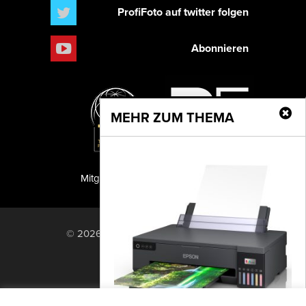
ProfiFoto auf twitter folgen
Abonnieren
MEHR ZUM THEMA
Mitglied der TIPA
PF Publishing GmbH
© 2026 PF Publishing GmbH. All rights
reserved.
Nach oben
Mediadaten
Impressum
RSS Feed