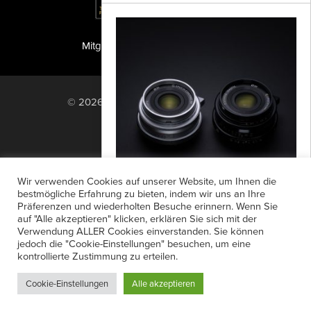
Mitglied der TIPA
PF Publishing GmbH
© 2026 PF Publishing GmbH. All rights
reserved.
Nach oben
Mediadaten
Impressum
RSS Feed
Wir verwenden Cookies auf unserer Website, um Ihnen die
Anzeigensuche
Shop
Zahlungsarten
bestmögliche Erfahrung zu bieten, indem wir uns an Ihre
Präferenzen und wiederholten Besuche erinnern. Wenn Sie
Widerrufsbelehrung
Datenschutz
Ksana 35mm f/2 ASPH
auf "Alle akzeptieren" klicken, erklären Sie sich mit der
AGB
Newsletter-Anmeldung
Verwendung ALLER Cookies einverstanden. Sie können
Thypoch erweitert seine Ksana-Serie mit
jedoch die "Cookie-Einstellungen" besuchen, um eine
Verträge hier kündigen
Mein Account
dem neuen 35mm f/2 ASPH. Das neue
kontrollierte Zustimmung zu erteilen.
Passwort vergessen
M-Mount-Objektiv verbindet klassischen
Cookie-Einstellungen
Alle akzeptieren
Bildcharakter...