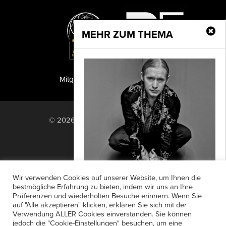
MEHR ZUM THEMA
Mitglied der TIPA
PF Publishing GmbH
© 2026 PF Publishing GmbH. All rights
reserved.
Nach oben
Mediadaten
Impressum
RSS Feed
Wir verwenden Cookies auf unserer Website, um Ihnen die
Anzeigensuche
Shop
Zahlungsarten
bestmögliche Erfahrung zu bieten, indem wir uns an Ihre
Präferenzen und wiederholten Besuche erinnern. Wenn Sie
Widerrufsbelehrung
Datenschutz
Generationen
auf "Alle akzeptieren" klicken, erklären Sie sich mit der
AGB
Newsletter-Anmeldung
Verwendung ALLER Cookies einverstanden. Sie können
Noch bis zum 10. November zeigt
jedoch die "Cookie-Einstellungen" besuchen, um eine