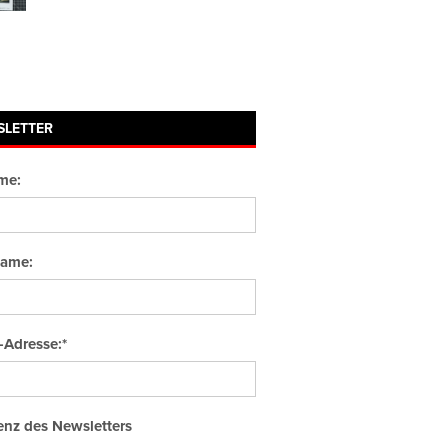
SLETTER
me:
ame:
-Adresse:*
nz des Newsletters