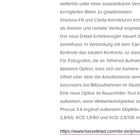
weiterhin unter einer auswählbaren Vers
korrigierten Bilder zu gewährleisten.
Shadow-Fill und Clarity-Korrekturen k
als linearer und radialer Verlauf ange
Der neue Detail-Schieberegler steuert d
beeinflusst. In Verbindung mit dem Clari
Kontrolle des lokalen Kontrasts, so da
Für Fotografen, die im Tethered-Aufna
Abblend-Option, dass sich die Kamera 
öffnet oder aber die Arbeitsblende verwe
besonders bei Blitzaufnahmen im Studio
Eine neue Option im Rauschfilter-Tool k
aufweisen, wenn Weitwinkelobjektive v
Phocus 3.4 ergänzt außerdem Objektiv-
2,8/65, XCD 1,9/80 und XCD 2,8/135 mit
https://www.hasselblad.com/de-de/pho