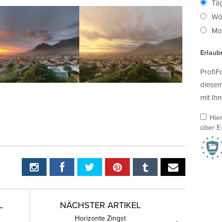
Täg
Wö
Mon
Erlaub
ProfiF
diesem
mit Ihn
Hie
über E-
L
NÄCHSTER ARTIKEL
Horizonte Zingst