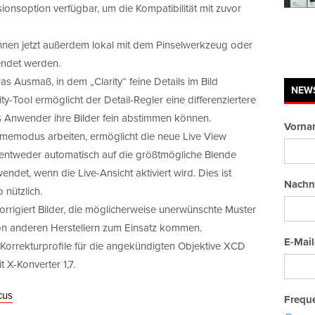
ionsoption verfügbar, um die Kompatibilität mit zuvor
önnen jetzt außerdem lokal mit dem Pinselwerkzeug oder
wendet werden.
as Ausmaß, in dem „Clarity“ feine Details im Bild
NEW
ty-Tool ermöglicht der Detail-Regler eine differenziertere
ss Anwender ihre Bilder fein abstimmen können.
Vorna
hmemodus arbeiten, ermöglicht die neue Live View
entweder automatisch auf die größtmögliche Blende
ndet, wenn die Live-Ansicht aktiviert wird. Dies ist
Nachn
 nützlich.
orrigiert Bilder, die möglicherweise unerwünschte Muster
on anderen Herstellern zum Einsatz kommen.
E-Mail
Korrekturprofile für die angekündigten Objektive XCD
 X-Konverter 1,7.
cus
Freque